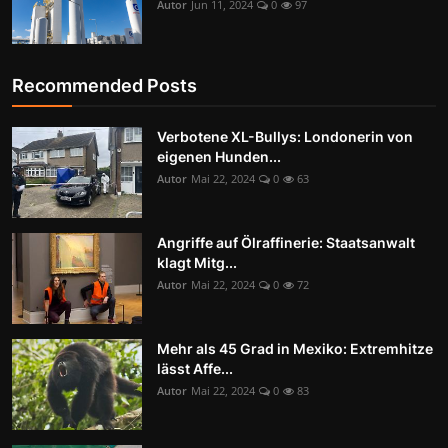
Autor
Jun 11, 2024
0
97
Recommended Posts
Verbotene XL-Bullys: Londonerin von
eigenen Hunden...
Autor
Mai 22, 2024
0
63
Angriffe auf Ölraffinerie: Staatsanwalt
klagt Mitg...
Autor
Mai 22, 2024
0
72
Mehr als 45 Grad in Mexiko: Extremhitze
lässt Affe...
Autor
Mai 22, 2024
0
83