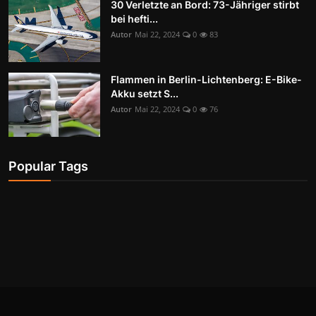
30 Verletzte an Bord: 73-Jähriger stirbt
bei hefti...
Autor
Mai 22, 2024
0
83
Flammen in Berlin-Lichtenberg: E-Bike-
Akku setzt S...
Autor
Mai 22, 2024
0
76
Popular Tags