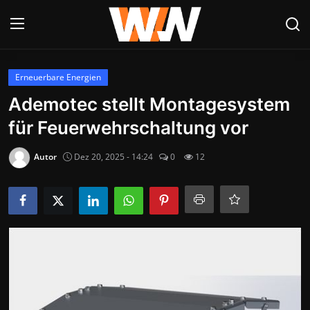
Anmelden
Registrieren
Erneuerbare Energien
Ademotec stellt Montagesystem
Datenschutzerklärung
für Feuerwehrschaltung vor
Contact
Autor
Dez 20, 2025 - 14:24
0
12
Aktuelles
Kultur & Unterhaltung
Lifestyle & Gesellschaft
Sport & Freizeit
Tech & IT-Security