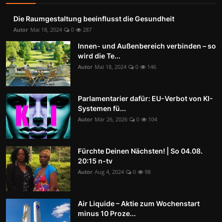
Die Raumgestaltung beeinflusst die Gesundheit
Autor
Mai 18, 2024
0
287
Innen- und Außenbereich verbinden – so
wird die Te...
Autor
Mai 18, 2024
0
146
Parlamentarier dafür: EU-Verbot von KI-
Systemen fü...
Autor
Mär 26, 2026
0
104
Fürchte Deinen Nächsten! | So 04.08.
20:15 n-tv
Autor
Aug 4, 2024
0
98
Air Liquide – Aktie zum Wochenstart
minus 10 Proze...