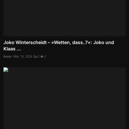
Joko Winterscheidt – »Wetten, dass..?«: Joko und
Klaas ...
Autor
Mär 10, 2026
0
2