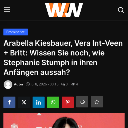
Anmelden
Registrieren
Prominente
Arabella Kiesbauer, Vera Int-Veen
Datenschutzerklärung
+ Britt: Wissen Sie noch, wie
Contact
Stephanie Stumph in ihren
Anfängen aussah?
Aktuelles
Autor
Jul 8, 2026 - 00:15
0
4
Kultur & Unterhaltung
Lifestyle & Gesellschaft
Sport & Freizeit
Tech & IT-Security