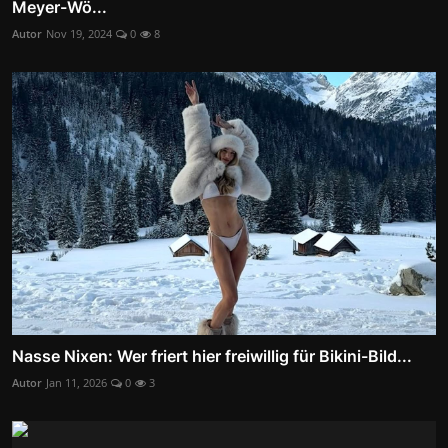
Meyer-Wö...
Autor
Nov 19, 2024
0
8
Nasse Nixen: Wer friert hier freiwillig für Bikini-Bild...
Autor
Jan 11, 2026
0
3