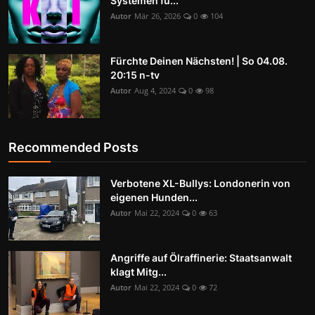
Systemen fü...
Autor
Mär 26, 2026
0
104
Fürchte Deinen Nächsten! | So 04.08.
20:15 n-tv
Autor
Aug 4, 2024
0
98
Recommended Posts
Verbotene XL-Bullys: Londonerin von
eigenen Hunden...
Autor
Mai 22, 2024
0
63
Angriffe auf Ölraffinerie: Staatsanwalt
klagt Mitg...
Autor
Mai 22, 2024
0
72