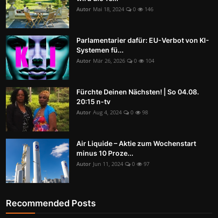
Autor
Mai 18, 2024
0
146
Parlamentarier dafür: EU-Verbot von KI-
Systemen fü...
Autor
Mär 26, 2026
0
104
Fürchte Deinen Nächsten! | So 04.08.
20:15 n-tv
Autor
Aug 4, 2024
0
98
Air Liquide – Aktie zum Wochenstart
minus 10 Proze...
Autor
Jun 11, 2024
0
97
Recommended Posts