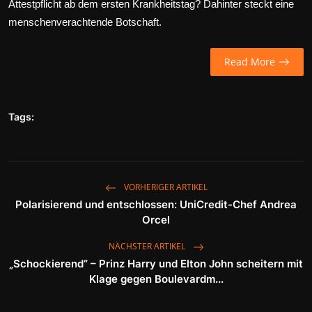
Attestpflicht ab dem ersten Krankheitstag? Dahinter steckt eine
Wirtschaft
menschenverachtende Botschaft.
Wissenschaft & Gesundheit
Read More
Deutsch
Tags:
VORHERIGER ARTIKEL
Polarisierend und entschlossen: UniCredit-Chef Andrea
Orcel
NÄCHSTER ARTIKEL
„Schockierend“ – Prinz Harry und Elton John scheitern mit
Klage gegen Boulevardm...