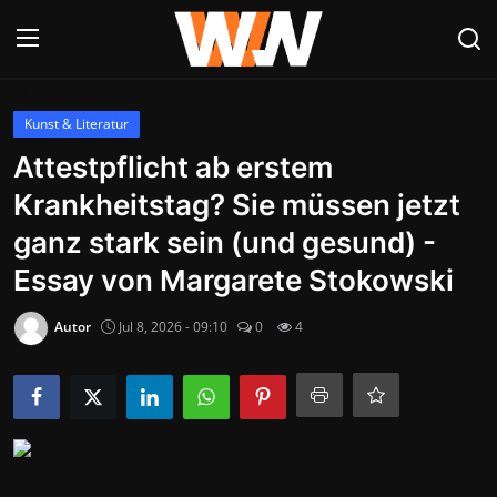
Anmelden
Registrieren
Kunst & Literatur
Attestpflicht ab erstem
Datenschutzerklärung
Krankheitstag? Sie müssen jetzt
Contact
ganz stark sein (und gesund) -
Essay von Margarete Stokowski
Aktuelles
Autor
Jul 8, 2026 - 09:10
0
4
Kultur & Unterhaltung
Lifestyle & Gesellschaft
Sport & Freizeit
Tech & IT-Security