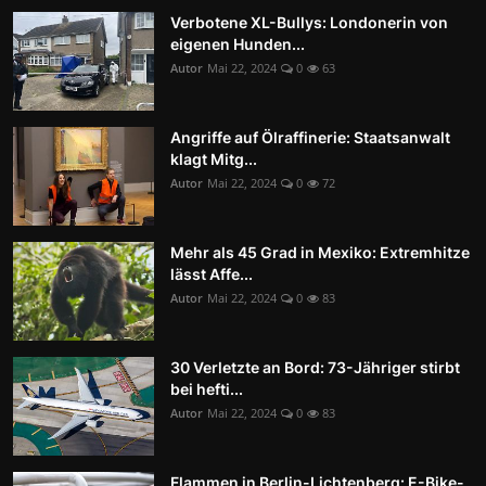
Verbotene XL-Bullys: Londonerin von
eigenen Hunden...
Autor
Mai 22, 2024
0
63
Angriffe auf Ölraffinerie: Staatsanwalt
klagt Mitg...
Autor
Mai 22, 2024
0
72
Mehr als 45 Grad in Mexiko: Extremhitze
lässt Affe...
Autor
Mai 22, 2024
0
83
30 Verletzte an Bord: 73-Jähriger stirbt
bei hefti...
Autor
Mai 22, 2024
0
83
Flammen in Berlin-Lichtenberg: E-Bike-