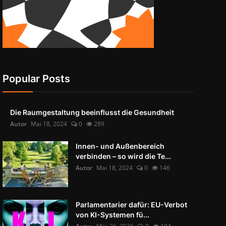
Popular Posts
Die Raumgestaltung beeinflusst die Gesundheit
Autor
Mai 18, 2024
0
289
Innen- und Außenbereich
verbinden – so wird die Te...
Autor
Mai 18, 2024
0
146
Parlamentarier dafür: EU-Verbot
von KI-Systemen fü...