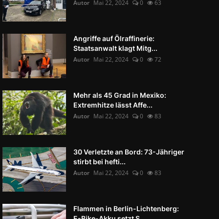
Autor
Mai 22, 2024
0
63
Angriffe auf Ölraffinerie:
Staatsanwalt klagt Mitg...
Autor
Mai 22, 2024
0
72
Mehr als 45 Grad in Mexiko:
Extremhitze lässt Affe...
Autor
Mai 22, 2024
0
83
30 Verletzte an Bord: 73-Jähriger
stirbt bei hefti...
Autor
Mai 22, 2024
0
83
Flammen in Berlin-Lichtenberg:
E-Bike-Akku setzt S...