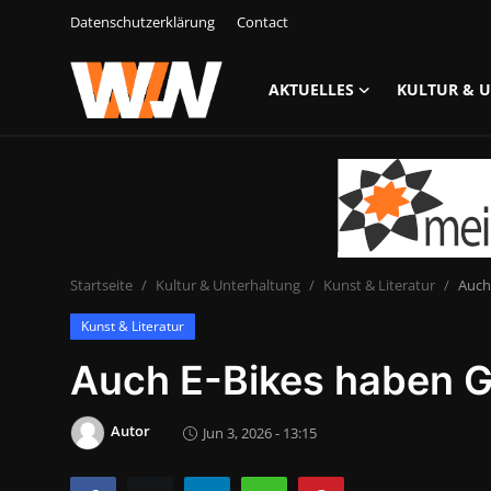
Datenschutzerklärung
Contact
AKTUELLES
KULTUR & 
Anmelden
Registrieren
Datenschutzerklärung
Contact
Startseite
Kultur & Unterhaltung
Kunst & Literatur
Auch
Aktuelles
Kunst & Literatur
Kultur & Unterhaltung
Auch E-Bikes haben G
Lifestyle & Gesellschaft
Autor
Jun 3, 2026 - 13:15
Sport & Freizeit