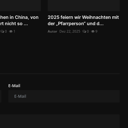
hen in China, von
2025 feiern wir Weihnachten mit
 nicht so ...
der „Pfarrperson“ und d...
0
1
Autor
Dez 22, 2025
0
9
E-Mail