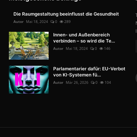
Die Raumgestaltung beeinflusst die Gesundheit
Autor
Mai 18, 2024
0
289
Innen- und Außenbereich
verbinden – so wird die Te...
Autor
Mai 18, 2024
0
146
Parlamentarier dafür: EU-Verbot
von KI-Systemen fü...
Autor
Mär 26, 2026
0
104