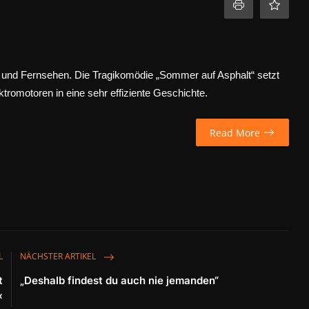
m und Fernsehen. Die Tragikomödie „Sommer auf Asphalt“ setzt
romotoren in eine sehr effiziente Geschichte.
Read More
L
NÄCHSTER ARTIKEL
t
„Deshalb findest du auch nie jemanden“
«