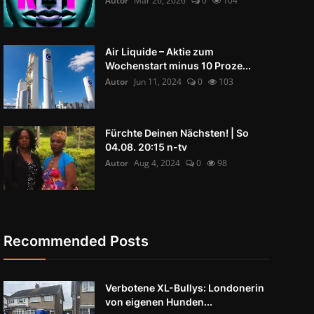
Autor
Mär 26, 2026
0
104
Air Liquide – Aktie zum
Wochenstart minus 10 Proze...
Autor
Jun 11, 2024
0
103
Fürchte Deinen Nächsten! | So
04.08. 20:15 n-tv
Autor
Aug 4, 2024
0
98
Recommended Posts
Verbotene XL-Bullys: Londonerin
von eigenen Hunden...