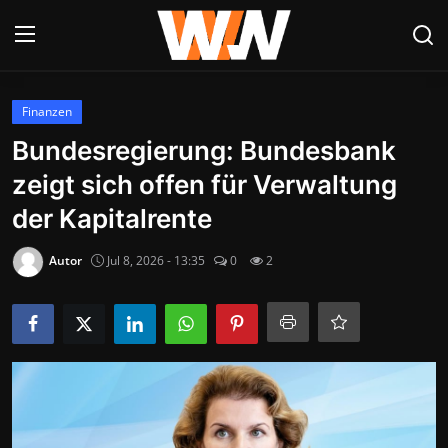
Anmelden
Registrieren
Finanzen
Bundesregierung: Bundesbank
Datenschutzerklärung
zeigt sich offen für Verwaltung
Contact
der Kapitalrente
Aktuelles
Autor
Jul 8, 2026 - 13:35
0
2
Kultur & Unterhaltung
Lifestyle & Gesellschaft
Sport & Freizeit
Tech & IT-Security