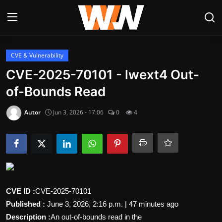
Anmelden
Registrieren
CVE & Vulnerability
CVE-2025-70101 - lwext4 Out-
Datenschutzerklärung
of-Bounds Read
Contact
Autor
Jun 3, 2026 - 17:06
0
4
Aktuelles
Kultur & Unterhaltung
Lifestyle & Gesellschaft
CVE ID :
CVE-2025-70101
Sport & Freizeit
Published :
June 3, 2026, 2:16 p.m. | 47 minutes ago
Tech & IT-Security
Description :
An out-of-bounds read in the