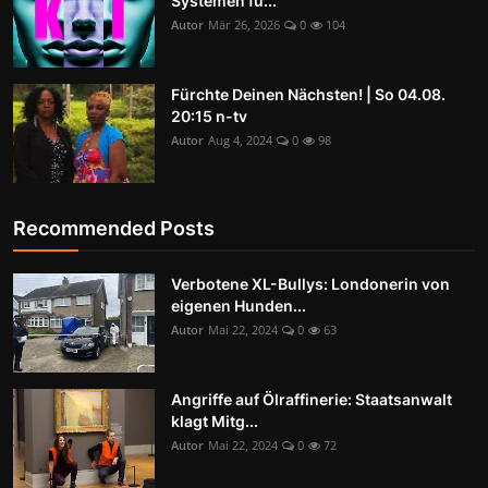
Systemen fü...
Autor
Mär 26, 2026
0
104
Fürchte Deinen Nächsten! | So 04.08.
20:15 n-tv
Autor
Aug 4, 2024
0
98
Recommended Posts
Verbotene XL-Bullys: Londonerin von
eigenen Hunden...
Autor
Mai 22, 2024
0
63
Angriffe auf Ölraffinerie: Staatsanwalt
klagt Mitg...
Autor
Mai 22, 2024
0
72