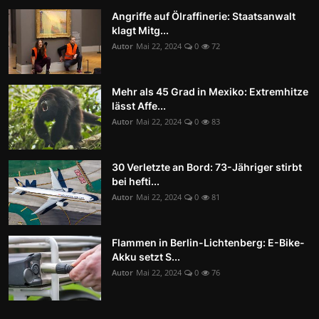
Angriffe auf Ölraffinerie: Staatsanwalt
klagt Mitg...
Autor
Mai 22, 2024
0
72
Mehr als 45 Grad in Mexiko: Extremhitze
lässt Affe...
Autor
Mai 22, 2024
0
83
30 Verletzte an Bord: 73-Jähriger stirbt
bei hefti...
Autor
Mai 22, 2024
0
81
Flammen in Berlin-Lichtenberg: E-Bike-
Akku setzt S...
Autor
Mai 22, 2024
0
76