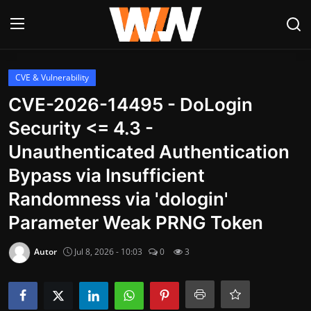
Anmelden
Registrieren
CVE & Vulnerability
CVE-2026-14495 - DoLogin
Datenschutzerklärung
Security <= 4.3 -
Contact
Unauthenticated Authentication
Bypass via Insufficient
Aktuelles
Randomness via 'dologin'
Kultur & Unterhaltung
Parameter Weak PRNG Token
Lifestyle & Gesellschaft
Autor
Jul 8, 2026 - 10:03
0
3
Sport & Freizeit
Tech & IT-Security