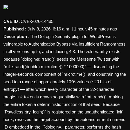
Wirtschaft
Wissenschaft & Gesundheit
CVE ID :
CVE-2026-14495
Published :
July 8, 2026, 6:16 a.m. | 1 hour, 45 minutes ago
Deutsch
Description :
The DoLogin Security plugin for WordPress is
vulnerable to Authentication Bypass via Insufficient Randomness
in all versions up to, and including, 4.3. The vulnerability exists
because `dologin\s::rrand()` seeds the Mersenne Twister with
`mt_srand((double) microtime() * 1000000)` — discarding the
integer-seconds component of `microtime()` and constraining the
seed to a range of approximately 10^6 values (~20 bits of
entropy) — after which every character of the 32-character
magic-link token is drawn sequentially with `mt_rand()`, making
the entire token a deterministic function of that seed. Because
`Pswdless::try_login()` is registered on the unauthenticated `init`
hook, resolves the target account by the auto-increment numeric
ID embedded in the `?dologin=
.
` parameter, performs the hash