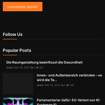
Kommentar posten
Follow Us
Popular Posts
Die Raumgestaltung beeinflusst die Gesundheit
Autor
Mai 18, 2024
0
287
Innen- und Außenbereich verbinden – so
wird die Te...
Autor
Mai 18, 2024
0
146
Parlamentarier dafür: EU-Verbot von KI-
Systemen fü...