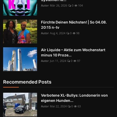
Autor
Mär 26, 2026
0
104
Fürchte Deinen Nächsten! | So 04.08.
20:15 n-tv
Autor
Aug 4, 2024
0
98
Air Liquide – Aktie zum Wochenstart
minus 10 Proze...
Autor
Jun 11, 2024
0
97
Recommended Posts
Verbotene XL-Bullys: Londonerin von
eigenen Hunden...
Autor
Mai 22, 2024
0
63