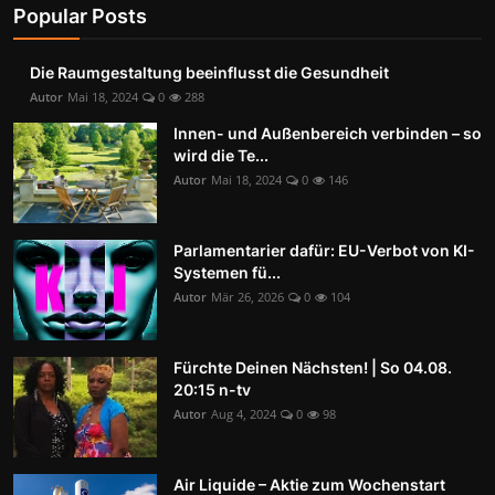
Popular Posts
Die Raumgestaltung beeinflusst die Gesundheit
Autor
Mai 18, 2024
0
288
Innen- und Außenbereich verbinden – so
wird die Te...
Autor
Mai 18, 2024
0
146
Parlamentarier dafür: EU-Verbot von KI-
Systemen fü...
Autor
Mär 26, 2026
0
104
Fürchte Deinen Nächsten! | So 04.08.
20:15 n-tv
Autor
Aug 4, 2024
0
98
Air Liquide – Aktie zum Wochenstart