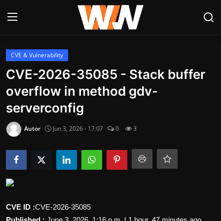
Anmelden
Registrieren
CVE & Vulnerability
CVE-2026-35085 - Stack buffer
Datenschutzerklärung
overflow in method gdv-
Contact
serverconfig
Aktuelles
Autor
Jun 3, 2026 - 17:07
0
3
Kultur & Unterhaltung
Lifestyle & Gesellschaft
Sport & Freizeit
CVE ID :
CVE-2026-35085
Tech & IT-Security
Published :
June 3, 2026, 1:16 p.m. | 1 hour, 47 minutes ago