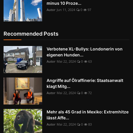
minus 10 Proze...
Autor
Jun 11, 2024
0
97
Recommended Posts
Verbotene XL-Bullys: Londonerin von
eigenen Hunden...
Autor
Mai 22, 2024
0
63
Angriffe auf Ölraffinerie: Staatsanwalt
klagt Mitg...
Autor
Mai 22, 2024
0
72
Mehr als 45 Grad in Mexiko: Extremhitze
lässt Affe...
Autor
Mai 22, 2024
0
83