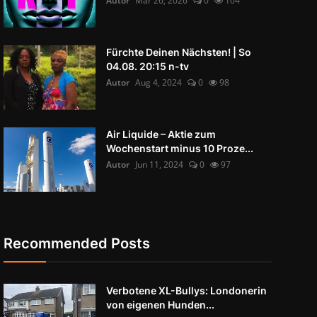
Autor
Mär 26, 2026
0
104
Fürchte Deinen Nächsten! | So
04.08. 20:15 n-tv
Autor
Aug 4, 2024
0
98
Air Liquide – Aktie zum
Wochenstart minus 10 Proze...
Autor
Jun 11, 2024
0
97
Recommended Posts
Verbotene XL-Bullys: Londonerin
von eigenen Hunden...