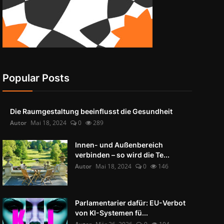
Popular Posts
Die Raumgestaltung beeinflusst die Gesundheit
Autor
Mai 18, 2024
0
289
Innen- und Außenbereich
verbinden – so wird die Te...
Autor
Mai 18, 2024
0
146
Parlamentarier dafür: EU-Verbot
von KI-Systemen fü...