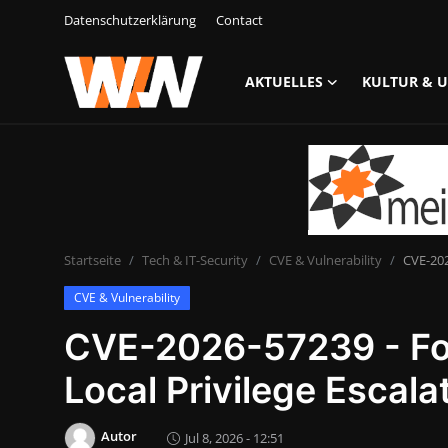
Datenschutzerklärung
Contact
AKTUELLES
KULTUR & 
Anmelden
Registrieren
Datenschutzerklärung
Contact
Startseite
Tech & IT-Security
CVE & Vulnerability
CVE-202
Aktuelles
CVE & Vulnerability
Kultur & Unterhaltung
CVE-2026-57239 - Fox
Lifestyle & Gesellschaft
Local Privilege Escala
Sport & Freizeit
Autor
Jul 8, 2026 - 12:51