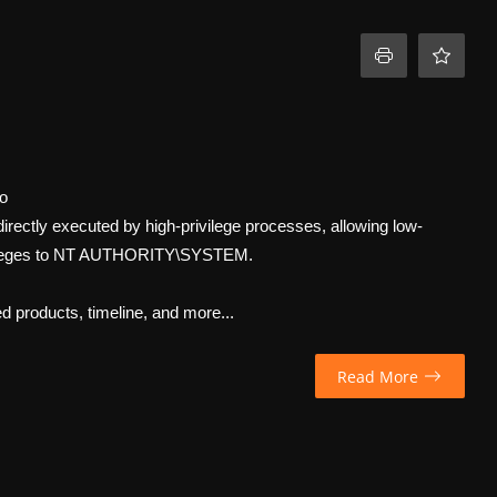
go
 directly executed by high-privilege processes, allowing low-
privileges to NT AUTHORITY\SYSTEM.
ed products, timeline, and more...
Read More