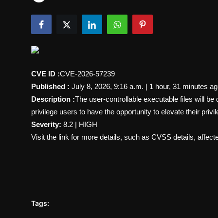
Tech & IT-Security
Wirtschaft
Wissenschaft & Gesundheit
Deutsch
CVE ID :
CVE-2026-57239
Published :
July 8, 2026, 9:16 a.m. | 1 hour, 31 minutes a
Description :
The user-controllable executable files will be
privilege users to have the opportunity to elevate their 
Severity:
8.2 | HIGH
Visit the link for more details, such as CVSS details, affect
Tags: