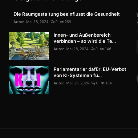
Die Raumgestaltung beeinflusst die Gesundheit
Autor
Mai 18, 2024
0
289
Innen- und Außenbereich
verbinden – so wird die Te...
Autor
Mai 18, 2024
0
146
Parlamentarier dafür: EU-Verbot
von KI-Systemen fü...
Autor
Mär 26, 2026
0
104