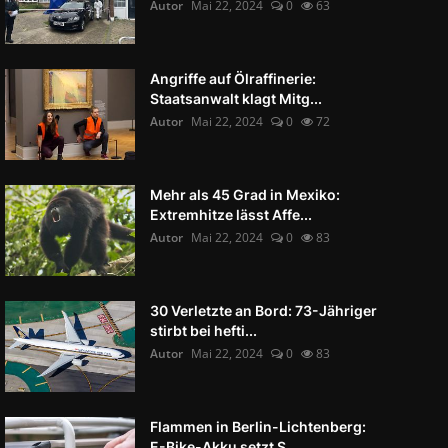
Autor
Mai 22, 2024
0
63
Angriffe auf Ölraffinerie:
Staatsanwalt klagt Mitg...
Autor
Mai 22, 2024
0
72
Mehr als 45 Grad in Mexiko:
Extremhitze lässt Affe...
Autor
Mai 22, 2024
0
83
30 Verletzte an Bord: 73-Jähriger
stirbt bei hefti...
Autor
Mai 22, 2024
0
83
Flammen in Berlin-Lichtenberg:
E-Bike-Akku setzt S...