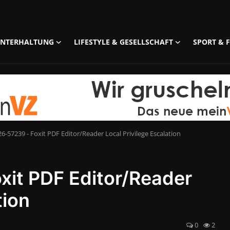
UNTERHALTUNG
LIFESTYLE & GESELLSCHAFT
SPORT & F
6-57239 - Foxit PDF Editor/Reader Local Privilege Escalation
it PDF Editor/Reader
tion
0
2