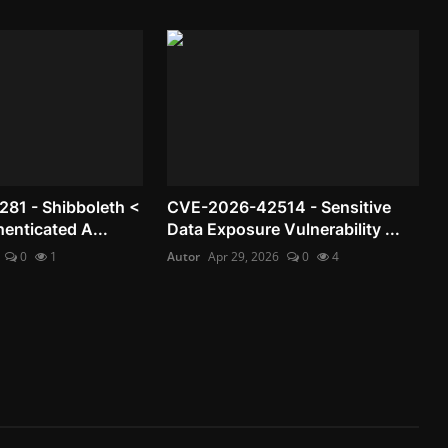
81 - Shibboleth <
CVE-2026-42514 - Sensitive
enticated A...
Data Exposure Vulnerability ...
0
1
Autor
Apr 29, 2026
0
4