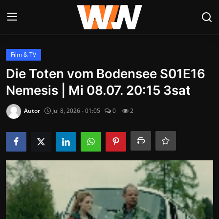
Anmelden
Registrieren
Film & TV
Die Toten vom Bodensee S01E16
Datenschutzerklärung
Nemesis | Mi 08.07. 20:15 3sat
Contact
Autor
Jul 8, 2026 - 01:05
0
2
Aktuelles
Kultur & Unterhaltung
Lifestyle & Gesellschaft
Sport & Freizeit
Tech & IT-Security