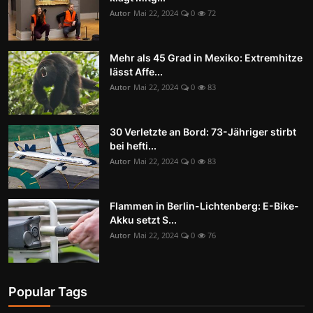
Autor
Mai 22, 2024
0
72
Mehr als 45 Grad in Mexiko: Extremhitze
lässt Affe...
Autor
Mai 22, 2024
0
83
30 Verletzte an Bord: 73-Jähriger stirbt
bei hefti...
Autor
Mai 22, 2024
0
83
Flammen in Berlin-Lichtenberg: E-Bike-
Akku setzt S...
Autor
Mai 22, 2024
0
76
Popular Tags