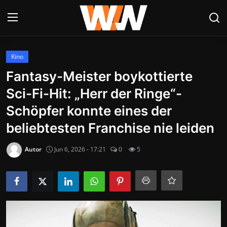
Anmelden
Registrieren
Kino
Fantasy-Meister boykottierte
Datenschutzerklärung
Sci-Fi-Hit: „Herr der Ringe“-
Contact
Schöpfer konnte eines der
beliebtesten Franchise nie leiden
Aktuelles
Autor
Jun 6, 2026 - 17:21
0
5
Kultur & Unterhaltung
Lifestyle & Gesellschaft
Sport & Freizeit
Tech & IT-Security