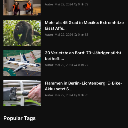
Autor
Mai 22, 2024
0
72
Mehr als 45 Grad in Mexiko: Extremhitze
lässt Affe...
Autor
Mai 22, 2024
0
83
30 Verletzte an Bord: 73-Jähriger stirbt
bei hefti...
Autor
Mai 22, 2024
0
77
Flammen in Berlin-Lichtenberg: E-Bike-
Akku setzt S...
Autor
Mai 22, 2024
0
76
Popular Tags