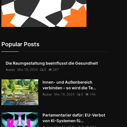
Popular Posts
Die Raumgestaltung beeinflusst die Gesundheit
Autor
Mai 18, 2024
0
287
Innen- und Außenbereich
verbinden – so wird die Te...
Autor
Mai 18, 2024
0
146
Parlamentarier dafür: EU-Verbot
von KI-Systemen fü...