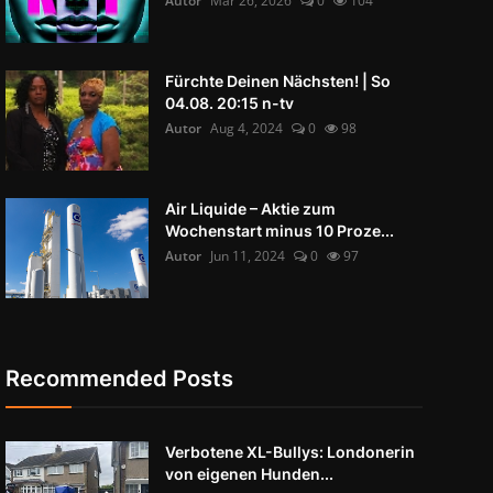
Autor
Mär 26, 2026
0
104
Fürchte Deinen Nächsten! | So
04.08. 20:15 n-tv
Autor
Aug 4, 2024
0
98
Air Liquide – Aktie zum
Wochenstart minus 10 Proze...
Autor
Jun 11, 2024
0
97
Recommended Posts
Verbotene XL-Bullys: Londonerin
von eigenen Hunden...