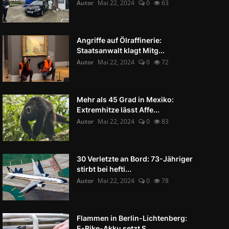
Autor
Mai 22, 2024
0
63
Angriffe auf Ölraffinerie:
Staatsanwalt klagt Mitg...
Autor
Mai 22, 2024
0
72
Mehr als 45 Grad in Mexiko:
Extremhitze lässt Affe...
Autor
Mai 22, 2024
0
83
30 Verletzte an Bord: 73-Jähriger
stirbt bei hefti...
Autor
Mai 22, 2024
0
78
Flammen in Berlin-Lichtenberg:
E-Bike-Akku setzt S...