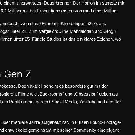
zu einem unerwarteten Dauerbrenner. Der Horrorfilm startete mit
26,4 Millionen – bei Produktionskosten von rund einer Million.
ern auch, wen diese Filme ins Kino bringen. 86 % des
ogar unter 21. Zum Vergleich:
„The Mandalorian and Grogu“
nnen unter 25. Für die Studios ist das ein klares Zeichen, wo
n Gen Z
nokasse. Doch aktuell scheint es besonders gut mit der
nieren. Filme wie „Backrooms“ und „Obsession“ gelten als
ht ein Publikum an, das mit Social Media, YouTube und direkter
 über mehrere Jahre aufgebaut hat. In kurzen Found-Footage-
nd entwickelte gemeinsam mit seiner Community eine eigene