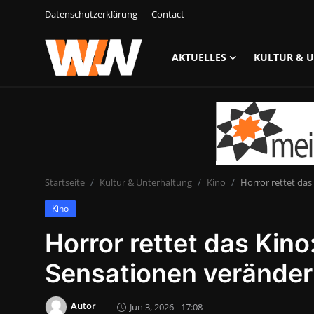
Datenschutzerklärung
Contact
AKTUELLES
KULTUR & 
Anmelden
Registrieren
Datenschutzerklärung
Contact
Startseite
Kultur & Unterhaltung
Kino
Horror rettet das
Aktuelles
Kino
Kultur & Unterhaltung
Horror rettet das Kino
Lifestyle & Gesellschaft
Sensationen veränder
Sport & Freizeit
Autor
Jun 3, 2026 - 17:08