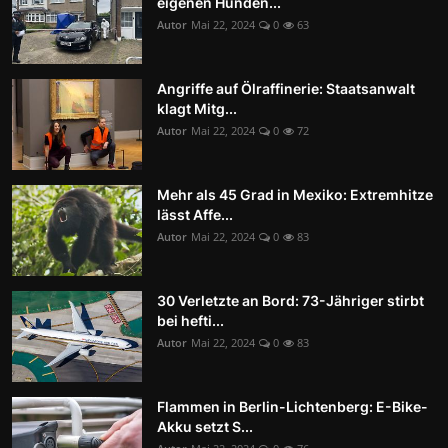
eigenen Hunden...
Autor
Mai 22, 2024
0
63
Angriffe auf Ölraffinerie: Staatsanwalt
klagt Mitg...
Autor
Mai 22, 2024
0
72
Mehr als 45 Grad in Mexiko: Extremhitze
lässt Affe...
Autor
Mai 22, 2024
0
83
30 Verletzte an Bord: 73-Jähriger stirbt
bei hefti...
Autor
Mai 22, 2024
0
83
Flammen in Berlin-Lichtenberg: E-Bike-
Akku setzt S...