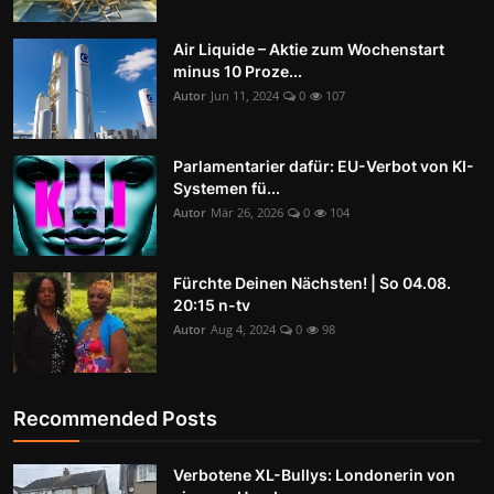
Air Liquide – Aktie zum Wochenstart
minus 10 Proze...
Autor
Jun 11, 2024
0
107
Parlamentarier dafür: EU-Verbot von KI-
Systemen fü...
Autor
Mär 26, 2026
0
104
Fürchte Deinen Nächsten! | So 04.08.
20:15 n-tv
Autor
Aug 4, 2024
0
98
Recommended Posts
Verbotene XL-Bullys: Londonerin von