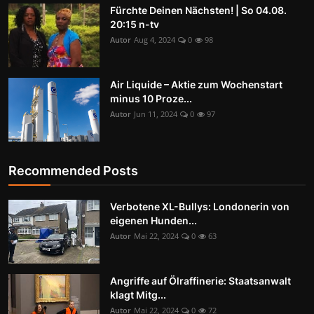
Fürchte Deinen Nächsten! | So 04.08.
20:15 n-tv
Autor
Aug 4, 2024
0
98
Air Liquide – Aktie zum Wochenstart
minus 10 Proze...
Autor
Jun 11, 2024
0
97
Recommended Posts
Verbotene XL-Bullys: Londonerin von
eigenen Hunden...
Autor
Mai 22, 2024
0
63
Angriffe auf Ölraffinerie: Staatsanwalt
klagt Mitg...
Autor
Mai 22, 2024
0
72