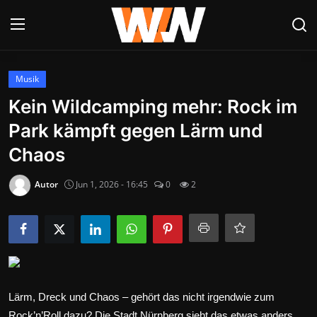
Anmelden
Registrieren
Musik
Kein Wildcamping mehr: Rock im
Datenschutzerklärung
Park kämpft gegen Lärm und
Contact
Chaos
Aktuelles
Autor
Jun 1, 2026 - 16:45
0
2
Kultur & Unterhaltung
Lifestyle & Gesellschaft
Sport & Freizeit
Lärm, Dreck und Chaos – gehört das nicht irgendwie zum
Tech & IT-Security
Rock’n’Roll dazu? Die Stadt Nürnberg sieht das etwas anders