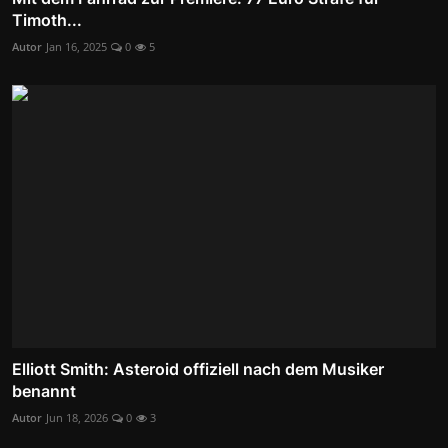
Timoth...
Autor
Jan 16, 2025
0
5
Elliott Smith: Asteroid offiziell nach dem Musiker
benannt
Autor
Jun 18, 2026
0
3