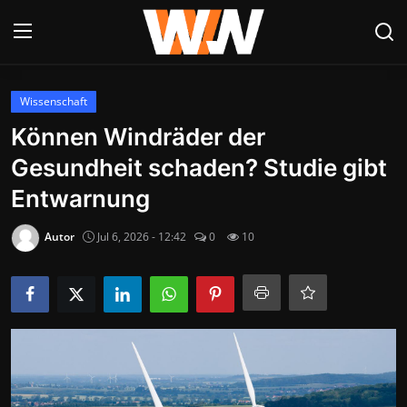
Anmelden
Registrieren
Wissenschaft
Können Windräder der
Datenschutzerklärung
Gesundheit schaden? Studie gibt
Contact
Entwarnung
Aktuelles
Autor
Jul 6, 2026 - 12:42
0
10
Kultur & Unterhaltung
Lifestyle & Gesellschaft
Sport & Freizeit
Tech & IT-Security