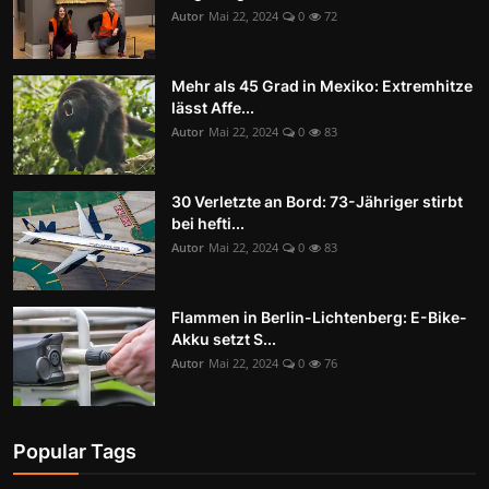
Autor
Mai 22, 2024
0
72
Mehr als 45 Grad in Mexiko: Extremhitze
lässt Affe...
Autor
Mai 22, 2024
0
83
30 Verletzte an Bord: 73-Jähriger stirbt
bei hefti...
Autor
Mai 22, 2024
0
83
Flammen in Berlin-Lichtenberg: E-Bike-
Akku setzt S...
Autor
Mai 22, 2024
0
76
Popular Tags