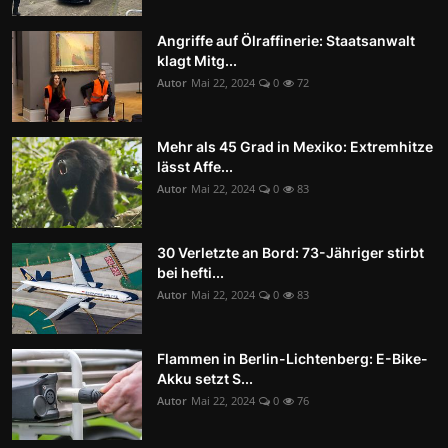
Angriffe auf Ölraffinerie: Staatsanwalt
klagt Mitg...
Autor
Mai 22, 2024
0
72
Mehr als 45 Grad in Mexiko: Extremhitze
lässt Affe...
Autor
Mai 22, 2024
0
83
30 Verletzte an Bord: 73-Jähriger stirbt
bei hefti...
Autor
Mai 22, 2024
0
83
Flammen in Berlin-Lichtenberg: E-Bike-
Akku setzt S...
Autor
Mai 22, 2024
0
76