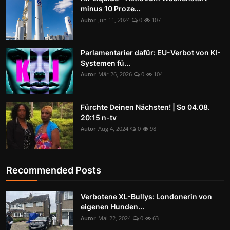
minus 10 Proze...
Autor
Jun 11, 2024
0
107
Parlamentarier dafür: EU-Verbot von KI-
Systemen fü...
Autor
Mär 26, 2026
0
104
Fürchte Deinen Nächsten! | So 04.08.
20:15 n-tv
Autor
Aug 4, 2024
0
98
Recommended Posts
Verbotene XL-Bullys: Londonerin von
eigenen Hunden...
Autor
Mai 22, 2024
0
63