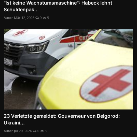
"Ist keine Wachstumsmaschine": Habeck lehnt
Schuldenpak...
Autor
Mär 12, 2025
0
5
23 Verletzte gemeldet: Gouverneur von Belgorod:
Ukraini...
Autor
Jul 20, 2026
0
3