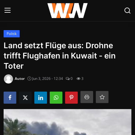
Anmelden
Registrieren
Politik
Land setzt Flüge aus: Drohne
Datenschutzerklärung
trifft Flughafen in Kuwait - ein
Contact
Toter
Aktuelles
Autor
Jun 3, 2026 - 12:34
0
3
Kultur & Unterhaltung
Lifestyle & Gesellschaft
Sport & Freizeit
Tech & IT-Security