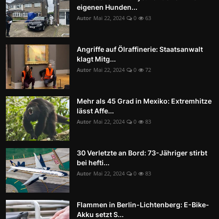
eigenen Hunden...
Autor
Mai 22, 2024
0
63
Angriffe auf Ölraffinerie: Staatsanwalt
klagt Mitg...
Autor
Mai 22, 2024
0
72
Mehr als 45 Grad in Mexiko: Extremhitze
lässt Affe...
Autor
Mai 22, 2024
0
83
30 Verletzte an Bord: 73-Jähriger stirbt
bei hefti...
Autor
Mai 22, 2024
0
83
Flammen in Berlin-Lichtenberg: E-Bike-
Akku setzt S...