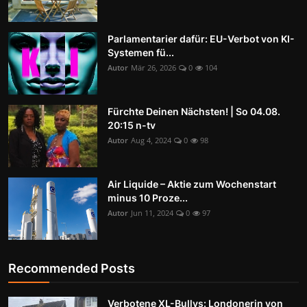
Parlamentarier dafür: EU-Verbot von KI-
Systemen fü...
Autor
Mär 26, 2026
0
104
Fürchte Deinen Nächsten! | So 04.08.
20:15 n-tv
Autor
Aug 4, 2024
0
98
Air Liquide – Aktie zum Wochenstart
minus 10 Proze...
Autor
Jun 11, 2024
0
97
Recommended Posts
Verbotene XL-Bullys: Londonerin von