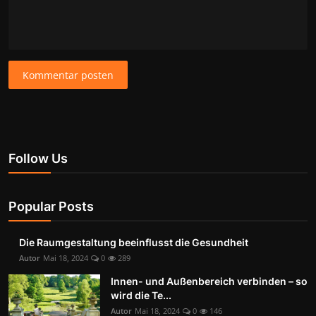
Kommentar posten
Follow Us
Popular Posts
Die Raumgestaltung beeinflusst die Gesundheit
Autor
Mai 18, 2024
0
289
Innen- und Außenbereich verbinden – so
wird die Te...
Autor
Mai 18, 2024
0
146