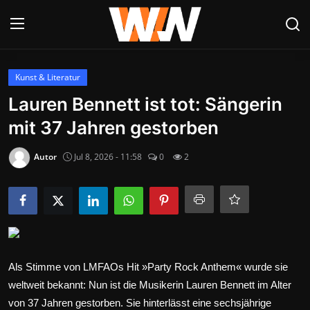
Anmelden
Registrieren
Kunst & Literatur
Lauren Bennett ist tot: Sängerin
Datenschutzerklärung
mit 37 Jahren gestorben
Contact
Autor
Jul 8, 2026 - 11:58
0
2
Aktuelles
Kultur & Unterhaltung
Lifestyle & Gesellschaft
Als Stimme von LMFAOs Hit »Party Rock Anthem« wurde sie
Sport & Freizeit
weltweit bekannt: Nun ist die Musikerin Lauren Bennett im Alter
Tech & IT-Security
von 37 Jahren gestorben. Sie hinterlässt eine sechsjährige