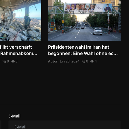
likt verschärft
Präsidentenwahl im Iran hat
s Rahmenabkom...
begonnen: Eine Wahl ohne ec...
6
0
3
Autor
Jun 28, 2024
0
4
E-Mail