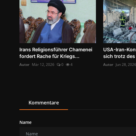
Irans Religionsführer Chamenei
USA-Iran-Konf
fordert Rache für Kriegs...
sich trotz de
Autor
Mär 12, 2026
0
4
Autor
Jun 28, 202
Kommentare
Name