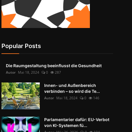
Popular Posts
Die Raumgestaltung beeinflusst die Gesundheit
Autor
Mai 18, 2024
0
287
Innen- und Außenbereich
verbinden – so wird die Te...
Autor
Mai 18, 2024
0
146
Parlamentarier dafür: EU-Verbot
von KI-Systemen fü...