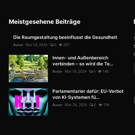
Meistgesehene Beiträge
Die Raumgestaltung beeinflusst die Gesundheit
Autor
Mai 18, 2024
0
287
Innen- und Außenbereich
verbinden – so wird die Te...
Autor
Mai 18, 2024
0
146
Parlamentarier dafür: EU-Verbot
von KI-Systemen fü...
Autor
Mär 26, 2026
0
104