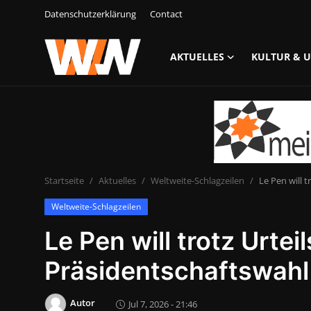
Datenschutzerklärung
Contact
AKTUELLES
KULTUR & 
Anmelden
Registrieren
Datenschutzerklärung
Contact
Startseite
Aktuelles
Weltweite-Schlagzeilen
Le Pen will 
Aktuelles
Weltweite-Schlagzeilen
Kultur & Unterhaltung
Le Pen will trotz Urteil
Lifestyle & Gesellschaft
Präsidentschaftswahl
Sport & Freizeit
Autor
Jul 7, 2026 - 21:46