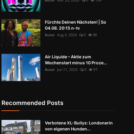
Autor
Mär 26, 2026
0
104
Fürchte Deinen Nächsten! | So
04.08. 20:15 n-tv
Autor
Aug 4, 2024
0
98
Air Liquide – Aktie zum
Wochenstart minus 10 Proze...
Autor
Jun 11, 2024
0
97
Recommended Posts
Verbotene XL-Bullys: Londonerin
von eigenen Hunden...