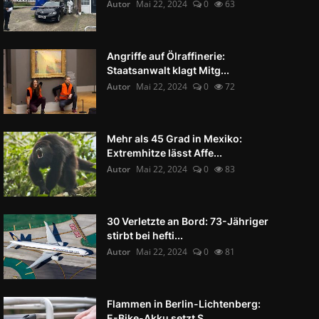
Autor
Mai 22, 2024
0
63
Angriffe auf Ölraffinerie:
Staatsanwalt klagt Mitg...
Autor
Mai 22, 2024
0
72
Mehr als 45 Grad in Mexiko:
Extremhitze lässt Affe...
Autor
Mai 22, 2024
0
83
30 Verletzte an Bord: 73-Jähriger
stirbt bei hefti...
Autor
Mai 22, 2024
0
81
Flammen in Berlin-Lichtenberg:
E-Bike-Akku setzt S...