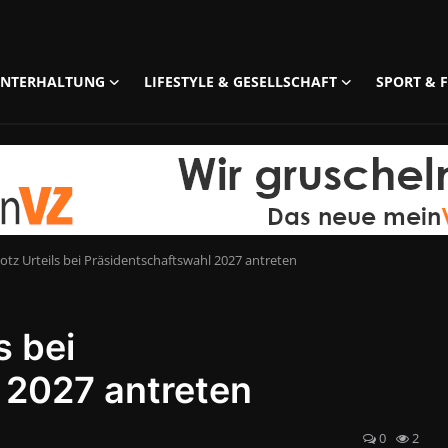
UNTERHALTUNG
LIFESTYLE & GESELLSCHAFT
SPORT & F
trotz Urteils bei Präsidentschaftswahl 2027 antreten
s bei
 2027 antreten
0
2