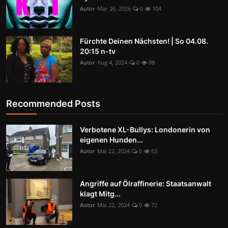
Autor
Mär 26, 2026
0
104
Fürchte Deinen Nächsten! | So 04.08.
20:15 n-tv
Autor
Aug 4, 2024
0
98
Recommended Posts
Verbotene XL-Bullys: Londonerin von
eigenen Hunden...
Autor
Mai 22, 2024
0
63
Angriffe auf Ölraffinerie: Staatsanwalt
klagt Mitg...
Autor
Mai 22, 2024
0
72