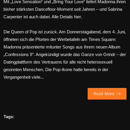
Mit „Love Sensation“ und „Bring Your Love“ liefert Madonna ihren
Wirtschaft
bisher stärksten Dancefloor-Moment seit Jahren – und Sabrina
Carpenter ist auch dabei. Alle Details hier.
Wissenschaft & Gesundheit
Die Queen of Pop ist zurück. Am Donnerstagabend, dem 4. Juni,
Deutsch
öffneten sich die Pforten der Werbetafeln am Times Square:
Madonna präsentierte mitunter Songs aus ihrem neuen Album
„Confessions II“. Angekündigt wurde das Ganze von Grindr – der
Datingplattform des Vertrauens für alle nicht heterosexuell
gesinnten Menschen. Die Pop-Ikone hatte bereits in der
Vergangenheit viele...
Read More
Tags: