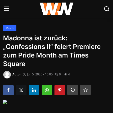
Anmelden
Registrieren
Musik
Madonna ist zurück:
Datenschutzerklärung
„Confessions II“ feiert Premiere
Contact
zum Pride Month am Times
Square
Aktuelles
Autor
Jun 5, 2026 - 16:05
0
4
Kultur & Unterhaltung
Lifestyle & Gesellschaft
Sport & Freizeit
Tech & IT-Security