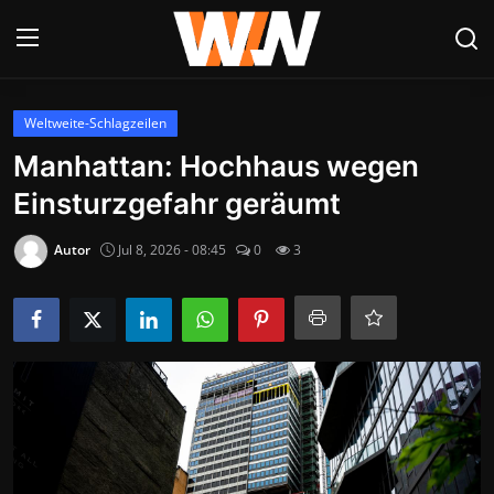
Anmelden
Registrieren
Weltweite-Schlagzeilen
Manhattan: Hochhaus wegen
Datenschutzerklärung
Einsturzgefahr geräumt
Contact
Autor
Jul 8, 2026 - 08:45
0
3
Aktuelles
Kultur & Unterhaltung
Lifestyle & Gesellschaft
Sport & Freizeit
Tech & IT-Security