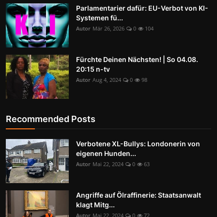
Parlamentarier dafür: EU-Verbot von KI-
Systemen fü...
Autor
Mär 26, 2026
0
104
Fürchte Deinen Nächsten! | So 04.08.
20:15 n-tv
Autor
Aug 4, 2024
0
98
Recommended Posts
Verbotene XL-Bullys: Londonerin von
eigenen Hunden...
Autor
Mai 22, 2024
0
63
Angriffe auf Ölraffinerie: Staatsanwalt
klagt Mitg...
Autor
Mai 22, 2024
0
72