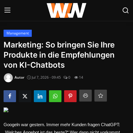
Anmelden
Registrieren
Management
Marketing: So bringen Sie Ihre
Datenschutzerklärung
Produkte in die Empfehlungen
Contact
von KI-Chatbots
Aktuelles
Autor
Jul 7, 2026 - 09:45
0
14
Kultur & Unterhaltung
Lifestyle & Gesellschaft
Sport & Freizeit
Googeln war gestern. Immer mehr Kunden fragen ChatGPT:
Tech & IT-Security
„Welches Angebot ist das beste?“ Wer dann nicht vorkommt,