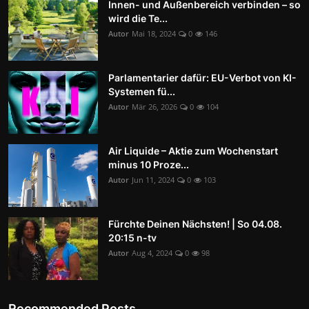
Innen- und Außenbereich verbinden – so
wird die Te...
Autor
Mai 18, 2024
0
146
Parlamentarier dafür: EU-Verbot von KI-
Systemen fü...
Autor
Mär 26, 2026
0
104
Air Liquide – Aktie zum Wochenstart
minus 10 Proze...
Autor
Jun 11, 2024
0
103
Fürchte Deinen Nächsten! | So 04.08.
20:15 n-tv
Autor
Aug 4, 2024
0
98
Recommended Posts