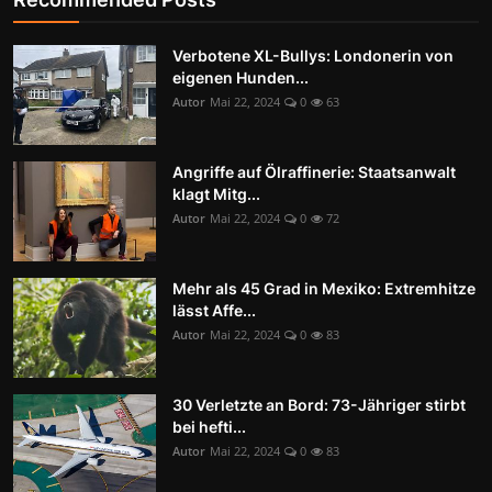
Verbotene XL-Bullys: Londonerin von
eigenen Hunden...
Autor
Mai 22, 2024
0
63
Angriffe auf Ölraffinerie: Staatsanwalt
klagt Mitg...
Autor
Mai 22, 2024
0
72
Mehr als 45 Grad in Mexiko: Extremhitze
lässt Affe...
Autor
Mai 22, 2024
0
83
30 Verletzte an Bord: 73-Jähriger stirbt
bei hefti...
Autor
Mai 22, 2024
0
83