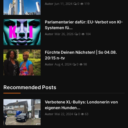
Autor
Jun 11, 2024
0
119
Parlamentarier dafür: EU-Verbot von KI-
Systemen fü...
Autor
Mär 26, 2026
0
104
Fürchte Deinen Nächsten! | So 04.08.
20:15 n-tv
Autor
Aug 4, 2024
0
98
Recommended Posts
Verbotene XL-Bullys: Londonerin von
eigenen Hunden...
Autor
Mai 22, 2024
0
63