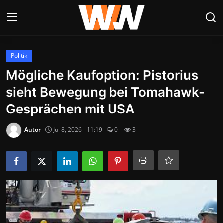
Anmelden
Registrieren
Politik
Mögliche Kaufoption: Pistorius
Datenschutzerklärung
sieht Bewegung bei Tomahawk-
Contact
Gesprächen mit USA
Aktuelles
Autor
Jul 8, 2026 - 11:19
0
3
Kultur & Unterhaltung
Lifestyle & Gesellschaft
Sport & Freizeit
Tech & IT-Security