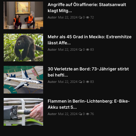
Angriffe auf Ölraffinerie: Staatsanwalt
klagt Mitg...
Autor
Mai 22, 2024
0
72
Mehr als 45 Grad in Mexiko: Extremhitze
lässt Affe...
Autor
Mai 22, 2024
0
83
30 Verletzte an Bord: 73-Jähriger stirbt
bei hefti...
Autor
Mai 22, 2024
0
83
Flammen in Berlin-Lichtenberg: E-Bike-
Akku setzt S...
Autor
Mai 22, 2024
0
76