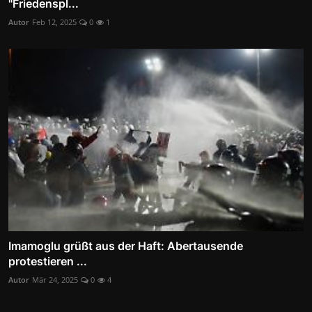
"Friedenspl...
Autor
Feb 12, 2025
0
1
Imamoglu grüßt aus der Haft: Abertausende
protestieren ...
Autor
Mär 24, 2025
0
4