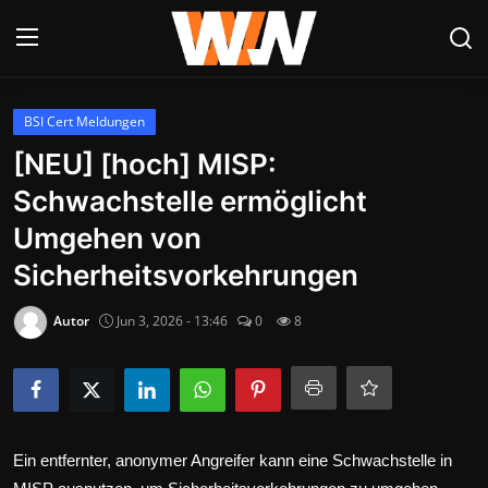
Anmelden
Registrieren
BSI Cert Meldungen
[NEU] [hoch] MISP:
Datenschutzerklärung
Schwachstelle ermöglicht
Contact
Umgehen von
Sicherheitsvorkehrungen
Aktuelles
Autor
Jun 3, 2026 - 13:46
0
8
Kultur & Unterhaltung
Lifestyle & Gesellschaft
Sport & Freizeit
Ein entfernter, anonymer Angreifer kann eine Schwachstelle in
Tech & IT-Security