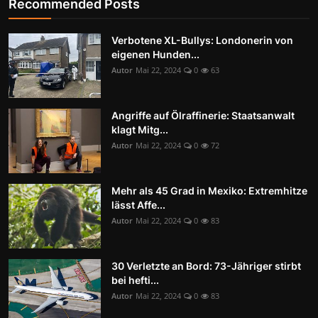
Recommended Posts
Verbotene XL-Bullys: Londonerin von
eigenen Hunden...
Autor
Mai 22, 2024
0
63
Angriffe auf Ölraffinerie: Staatsanwalt
klagt Mitg...
Autor
Mai 22, 2024
0
72
Mehr als 45 Grad in Mexiko: Extremhitze
lässt Affe...
Autor
Mai 22, 2024
0
83
30 Verletzte an Bord: 73-Jähriger stirbt
bei hefti...
Autor
Mai 22, 2024
0
83