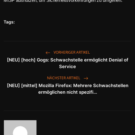
MISP ausnutzen, um Sicherheitsvorkehrungen zu umgehen.
Wirtschaft
Wissenschaft & Gesundheit
Tags:
Deutsch
VORHERIGER ARTIKEL
[NEU] [hoch] Gogs: Schwachstelle ermöglicht Denial of
Service
NÄCHSTER ARTIKEL
[NEU] [mittel] Mozilla Firefox: Mehrere Schwachstellen
ermöglichen nicht spezifi...