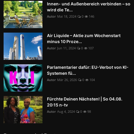
Innen- und Außenbereich verbinden – so
wird die Te...
Autor
Mai 18, 2024
0
146
Air Liquide – Aktie zum Wochenstart
minus 10 Proze...
Autor
Jun 11, 2024
0
107
Parlamentarier dafür: EU-Verbot von KI-
Systemen fü...
Autor
Mär 26, 2026
0
104
Fürchte Deinen Nächsten! | So 04.08.
20:15 n-tv
Autor
Aug 4, 2024
0
98