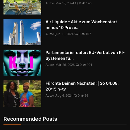
Autor
Mai 18, 2024
0
146
Air Liquide – Aktie zum Wochenstart
minus 10 Proze...
Autor
Jun 11, 2024
0
107
Parlamentarier dafür: EU-Verbot von KI-
Systemen fü...
Autor
Mär 26, 2026
0
104
Fürchte Deinen Nächsten! | So 04.08.
20:15 n-tv
Autor
Aug 4, 2024
0
98
Recommended Posts