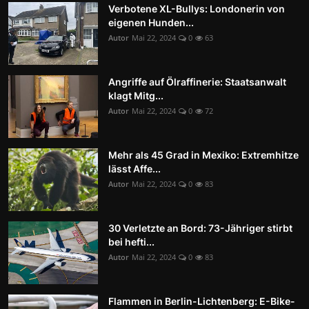
Verbotene XL-Bullys: Londonerin von
eigenen Hunden...
Autor
Mai 22, 2024
0
63
Angriffe auf Ölraffinerie: Staatsanwalt
klagt Mitg...
Autor
Mai 22, 2024
0
72
Mehr als 45 Grad in Mexiko: Extremhitze
lässt Affe...
Autor
Mai 22, 2024
0
83
30 Verletzte an Bord: 73-Jähriger stirbt
bei hefti...
Autor
Mai 22, 2024
0
83
Flammen in Berlin-Lichtenberg: E-Bike-