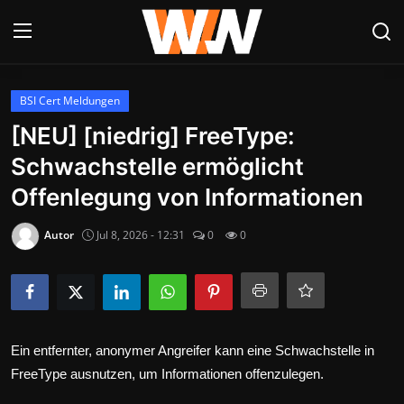
Anmelden
Registrieren
BSI Cert Meldungen
[NEU] [niedrig] FreeType:
Datenschutzerklärung
Schwachstelle ermöglicht
Contact
Offenlegung von Informationen
Aktuelles
Autor
Jul 8, 2026 - 12:31
0
0
Kultur & Unterhaltung
Lifestyle & Gesellschaft
Sport & Freizeit
Ein entfernter, anonymer Angreifer kann eine Schwachstelle in
FreeType ausnutzen, um Informationen offenzulegen.
Tech & IT-Security