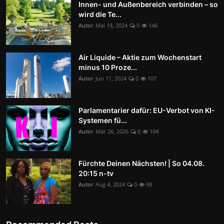
Innen- und Außenbereich verbinden – so
wird die Te...
Autor
Mai 18, 2024
0
146
Air Liquide – Aktie zum Wochenstart
minus 10 Proze...
Autor
Jun 11, 2024
0
107
Parlamentarier dafür: EU-Verbot von KI-
Systemen fü...
Autor
Mär 26, 2026
0
104
Fürchte Deinen Nächsten! | So 04.08.
20:15 n-tv
Autor
Aug 4, 2024
0
98