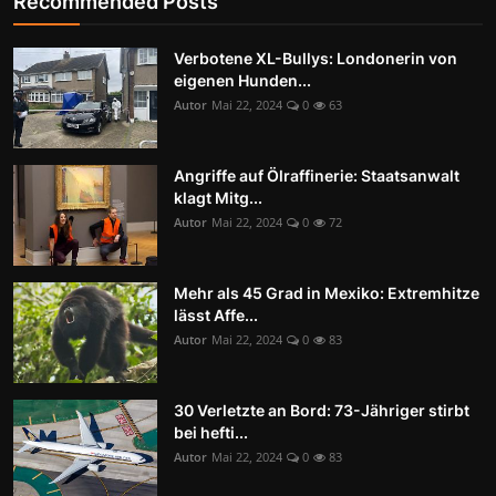
Recommended Posts
Verbotene XL-Bullys: Londonerin von
eigenen Hunden...
Autor
Mai 22, 2024
0
63
Angriffe auf Ölraffinerie: Staatsanwalt
klagt Mitg...
Autor
Mai 22, 2024
0
72
Mehr als 45 Grad in Mexiko: Extremhitze
lässt Affe...
Autor
Mai 22, 2024
0
83
30 Verletzte an Bord: 73-Jähriger stirbt
bei hefti...
Autor
Mai 22, 2024
0
83