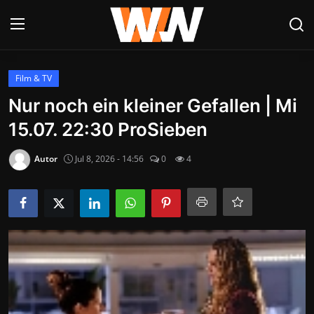
Anmelden
Registrieren
Film & TV
Nur noch ein kleiner Gefallen | Mi
Datenschutzerklärung
15.07. 22:30 ProSieben
Contact
Autor
Jul 8, 2026 - 14:56
0
4
Aktuelles
Kultur & Unterhaltung
Lifestyle & Gesellschaft
Sport & Freizeit
Tech & IT-Security