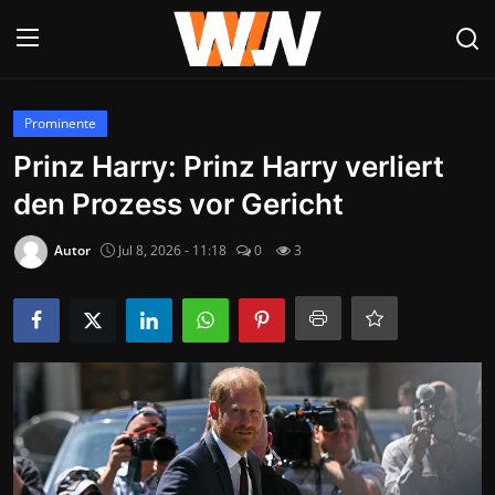
Anmelden
Registrieren
Prominente
Prinz Harry: Prinz Harry verliert
Datenschutzerklärung
den Prozess vor Gericht
Contact
Autor
Jul 8, 2026 - 11:18
0
3
Aktuelles
Kultur & Unterhaltung
Lifestyle & Gesellschaft
Sport & Freizeit
Tech & IT-Security