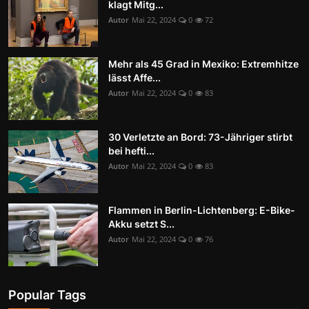
klagt Mitg...
Autor
Mai 22, 2024
0
72
Mehr als 45 Grad in Mexiko: Extremhitze
lässt Affe...
Autor
Mai 22, 2024
0
83
30 Verletzte an Bord: 73-Jähriger stirbt
bei hefti...
Autor
Mai 22, 2024
0
83
Flammen in Berlin-Lichtenberg: E-Bike-
Akku setzt S...
Autor
Mai 22, 2024
0
76
Popular Tags