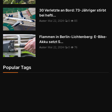
30 Verletzte an Bord: 73-Jähriger stirbt
bei hefti...
Autor
Mai 22, 2024
0
83
Flammen in Berlin-Lichtenberg: E-Bike-
Akku setzt S...
Autor
Mai 22, 2024
0
76
Popular Tags