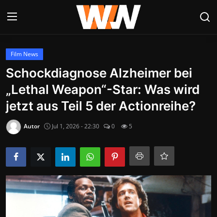
Anmelden
Registrieren
Film News
Schockdiagnose Alzheimer bei
Datenschutzerklärung
„Lethal Weapon“-Star: Was wird
Contact
jetzt aus Teil 5 der Actionreihe?
Aktuelles
Autor
Jul 1, 2026 - 22:30
0
5
Kultur & Unterhaltung
Lifestyle & Gesellschaft
Sport & Freizeit
Tech & IT-Security