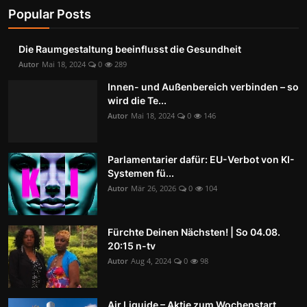
Popular Posts
Die Raumgestaltung beeinflusst die Gesundheit
Autor
Mai 18, 2024
0
289
Innen- und Außenbereich verbinden – so
wird die Te...
Autor
Mai 18, 2024
0
146
Parlamentarier dafür: EU-Verbot von KI-
Systemen fü...
Autor
Mär 26, 2026
0
104
Fürchte Deinen Nächsten! | So 04.08.
20:15 n-tv
Autor
Aug 4, 2024
0
98
Air Liquide – Aktie zum Wochenstart