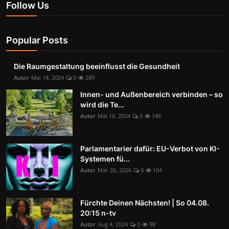
Follow Us
Popular Posts
Die Raumgestaltung beeinflusst die Gesundheit
Autor
Mai 18, 2024
0
289
Innen- und Außenbereich verbinden – so
wird die Te...
Autor
Mai 18, 2024
0
146
Parlamentarier dafür: EU-Verbot von KI-
Systemen fü...
Autor
Mär 26, 2026
0
104
Fürchte Deinen Nächsten! | So 04.08.
20:15 n-tv
Autor
Aug 4, 2024
0
98