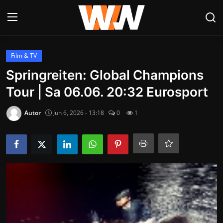
Anmelden
Registrieren
Film & TV
Springreiten: Global Champions
Datenschutzerklärung
Tour | Sa 06.06. 20:32 Eurosport
Contact
Autor
Jun 6, 2026 - 13:18
0
1
Aktuelles
Kultur & Unterhaltung
Lifestyle & Gesellschaft
Sport & Freizeit
Tech & IT-Security