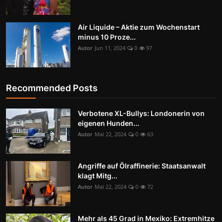
Air Liquide – Aktie zum Wochenstart
minus 10 Proze...
Autor
Jun 11, 2024
0
97
Recommended Posts
Verbotene XL-Bullys: Londonerin von
eigenen Hunden...
Autor
Mai 22, 2024
0
63
Angriffe auf Ölraffinerie: Staatsanwalt
klagt Mitg...
Autor
Mai 22, 2024
0
72
Mehr als 45 Grad in Mexiko: Extremhitze