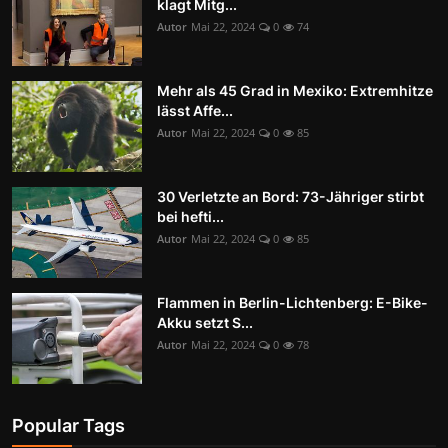
klagt Mitg...
Autor
Mai 22, 2024
0
74
Mehr als 45 Grad in Mexiko: Extremhitze
lässt Affe...
Autor
Mai 22, 2024
0
85
30 Verletzte an Bord: 73-Jähriger stirbt
bei hefti...
Autor
Mai 22, 2024
0
85
Flammen in Berlin-Lichtenberg: E-Bike-
Akku setzt S...
Autor
Mai 22, 2024
0
78
Popular Tags