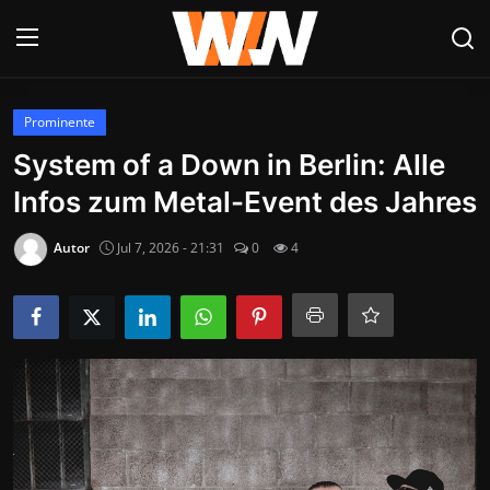
Anmelden
Registrieren
Prominente
System of a Down in Berlin: Alle
Datenschutzerklärung
Infos zum Metal-Event des Jahres
Contact
Autor
Jul 7, 2026 - 21:31
0
4
Aktuelles
Kultur & Unterhaltung
Lifestyle & Gesellschaft
Sport & Freizeit
Tech & IT-Security