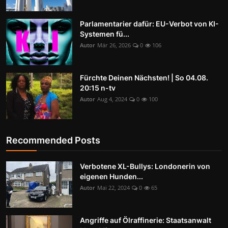
Parlamentarier dafür: EU-Verbot von KI-
Systemen fü...
Autor
Mär 26, 2026
0
106
Fürchte Deinen Nächsten! | So 04.08.
20:15 n-tv
Autor
Aug 4, 2024
0
100
Recommended Posts
Verbotene XL-Bullys: Londonerin von
eigenen Hunden...
Autor
Mai 22, 2024
0
65
Angriffe auf Ölraffinerie: Staatsanwalt