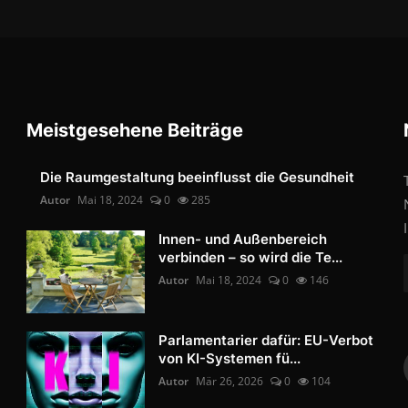
Meistgesehene Beiträge
Die Raumgestaltung beeinflusst die Gesundheit
Autor
Mai 18, 2024
0
285
Innen- und Außenbereich
verbinden – so wird die Te...
Autor
Mai 18, 2024
0
146
Parlamentarier dafür: EU-Verbot
von KI-Systemen fü...
Autor
Mär 26, 2026
0
104