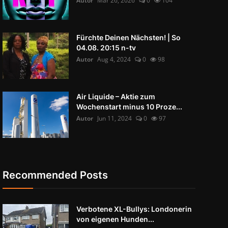
Autor
Mär 26, 2026
0
104
Fürchte Deinen Nächsten! | So
04.08. 20:15 n-tv
Autor
Aug 4, 2024
0
98
Air Liquide – Aktie zum
Wochenstart minus 10 Proze...
Autor
Jun 11, 2024
0
97
Recommended Posts
Verbotene XL-Bullys: Londonerin
von eigenen Hunden...