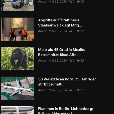
Autor
Mai 22, 2024
0
63
Angriffe auf Ölraffinerie:
Staatsanwalt klagt Mitg...
Autor
Mai 22, 2024
0
72
Mehr als 45 Grad in Mexiko:
Extremhitze lässt Affe...
Autor
Mai 22, 2024
0
83
30 Verletzte an Bord: 73-Jähriger
stirbt bei hefti...
Autor
Mai 22, 2024
0
77
Flammen in Berlin-Lichtenberg:
E-Bike-Akku setzt S...