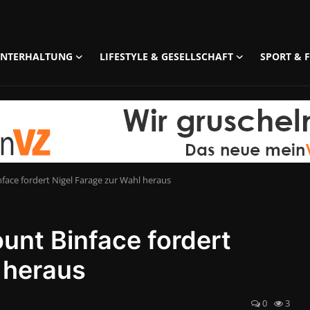
UNTERHALTUNG
LIFESTYLE & GESELLSCHAFT
SPORT & F
nface fordert Nigel Farage zur Wahl heraus
ount Binface fordert
 heraus
0
3