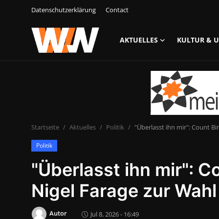
Datenschutzerklärung
Contact
AKTUELLES
KULTUR & 
Anmelden
Registrieren
Datenschutzerklärung
Contact
Startseite
Aktuelles
Politik
"Überlasst ihn mir": Count Bi
Aktuelles
Politik
Kultur & Unterhaltung
"Überlasst ihn mir": C
Lifestyle & Gesellschaft
Nigel Farage zur Wahl
Sport & Freizeit
Autor
Jul 8, 2026 - 16:49