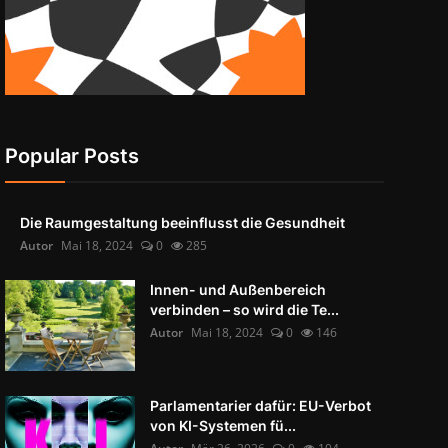
Popular Posts
Die Raumgestaltung beeinflusst die Gesundheit
Autor
Mai 18, 2024
0
285
Innen- und Außenbereich
verbinden – so wird die Te...
Autor
Mai 18, 2024
0
146
Parlamentarier dafür: EU-Verbot
von KI-Systemen fü...