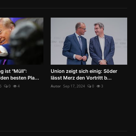
g ist "Müll":
Union zeigt sich einig: Söder
den besten Pla...
lässt Merz den Vortritt b...
6
0
4
Autor
Sep 17, 2024
0
3