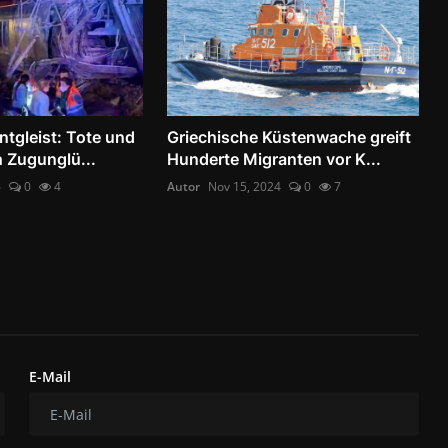
ntgleist: Tote und
Griechische Küstenwache greift
h Zugunglü...
Hunderte Migranten vor K...
6
0
4
Autor
Nov 15, 2024
0
7
E-Mail