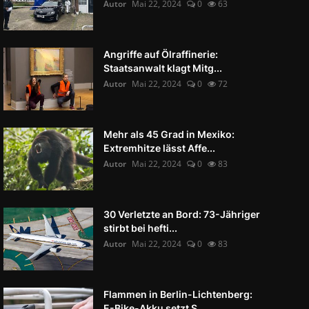
Autor
Mai 22, 2024
0
63
Angriffe auf Ölraffinerie:
Staatsanwalt klagt Mitg...
Autor
Mai 22, 2024
0
72
Mehr als 45 Grad in Mexiko:
Extremhitze lässt Affe...
Autor
Mai 22, 2024
0
83
30 Verletzte an Bord: 73-Jähriger
stirbt bei hefti...
Autor
Mai 22, 2024
0
83
Flammen in Berlin-Lichtenberg:
E-Bike-Akku setzt S...