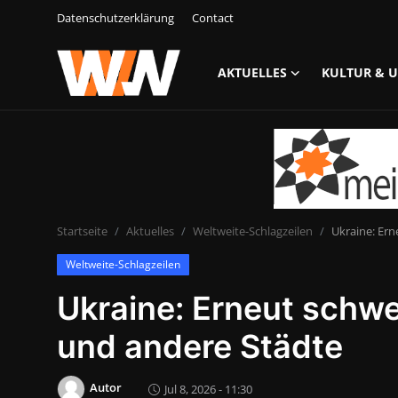
Datenschutzerklärung
Contact
AKTUELLES
KULTUR & 
Anmelden
Registrieren
Datenschutzerklärung
Contact
Startseite
Aktuelles
Weltweite-Schlagzeilen
Ukraine: Ern
Aktuelles
Weltweite-Schlagzeilen
Kultur & Unterhaltung
Ukraine: Erneut schwe
Lifestyle & Gesellschaft
und andere Städte
Sport & Freizeit
Autor
Jul 8, 2026 - 11:30