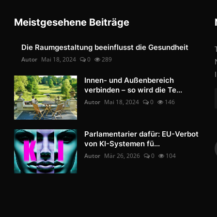
Meistgesehene Beiträge
Die Raumgestaltung beeinflusst die Gesundheit
Autor
Mai 18, 2024
0
289
Innen- und Außenbereich
verbinden – so wird die Te...
Autor
Mai 18, 2024
0
146
Parlamentarier dafür: EU-Verbot
von KI-Systemen fü...
Autor
Mär 26, 2026
0
104