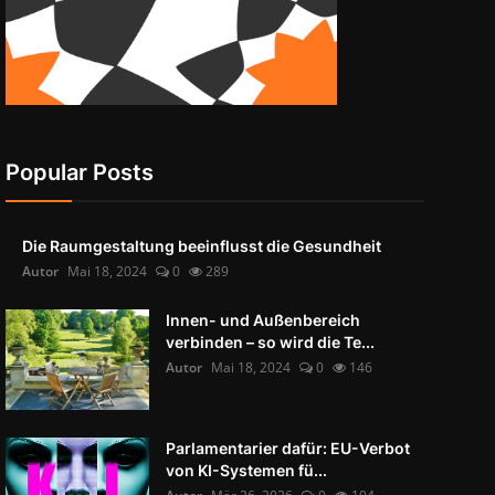
Popular Posts
Die Raumgestaltung beeinflusst die Gesundheit
Autor
Mai 18, 2024
0
289
Innen- und Außenbereich
verbinden – so wird die Te...
Autor
Mai 18, 2024
0
146
Parlamentarier dafür: EU-Verbot
von KI-Systemen fü...