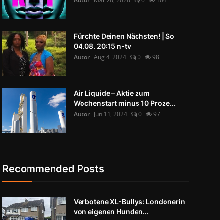
Autor
Mär 26, 2026
0
104
Fürchte Deinen Nächsten! | So
04.08. 20:15 n-tv
Autor
Aug 4, 2024
0
98
Air Liquide – Aktie zum
Wochenstart minus 10 Proze...
Autor
Jun 11, 2024
0
97
Recommended Posts
Verbotene XL-Bullys: Londonerin
von eigenen Hunden...