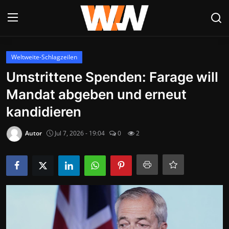
Anmelden
Registrieren
Weltweite-Schlagzeilen
Umstrittene Spenden: Farage will
Datenschutzerklärung
Mandat abgeben und erneut
Contact
kandidieren
Aktuelles
Autor
Jul 7, 2026 - 19:04
0
2
Kultur & Unterhaltung
Lifestyle & Gesellschaft
Sport & Freizeit
Tech & IT-Security