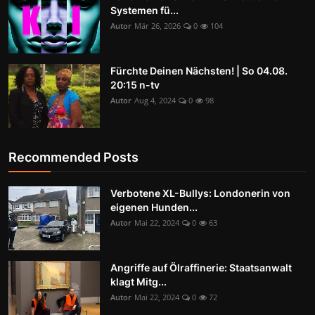
Systemen fü...
Autor
Mär 26, 2026
0
104
Fürchte Deinen Nächsten! | So 04.08.
20:15 n-tv
Autor
Aug 4, 2024
0
98
Recommended Posts
Verbotene XL-Bullys: Londonerin von
eigenen Hunden...
Autor
Mai 22, 2024
0
63
Angriffe auf Ölraffinerie: Staatsanwalt
klagt Mitg...
Autor
Mai 22, 2024
0
72