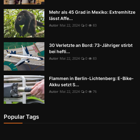
Mehr als 45 Grad in Mexiko: Extremhitze
lässt Affe...
Autor
Mai 22, 2024
0
83
30 Verletzte an Bord: 73-Jähriger stirbt
bei hefti...
Autor
Mai 22, 2024
0
83
Flammen in Berlin-Lichtenberg: E-Bike-
Akku setzt S...
Autor
Mai 22, 2024
0
76
Popular Tags