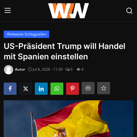
Anmelden
Registrieren
Weltweite-Schlagzeilen
US-Präsident Trump will Handel
Datenschutzerklärung
mit Spanien einstellen
Contact
Autor
Jul 8, 2026 - 11:30
0
4
Aktuelles
Kultur & Unterhaltung
Lifestyle & Gesellschaft
Sport & Freizeit
Tech & IT-Security