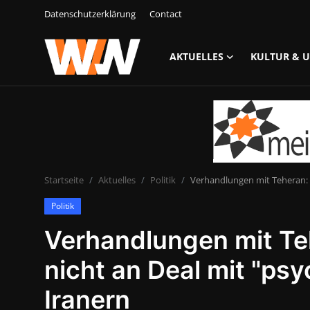
Datenschutzerklärung
Contact
AKTUELLES
KULTUR & 
Anmelden
Registrieren
Datenschutzerklärung
Contact
Startseite
Aktuelles
Politik
Verhandlungen mit Teheran: T
Aktuelles
Politik
Kultur & Unterhaltung
Verhandlungen mit Te
Lifestyle & Gesellschaft
nicht an Deal mit "ps
Sport & Freizeit
Iranern