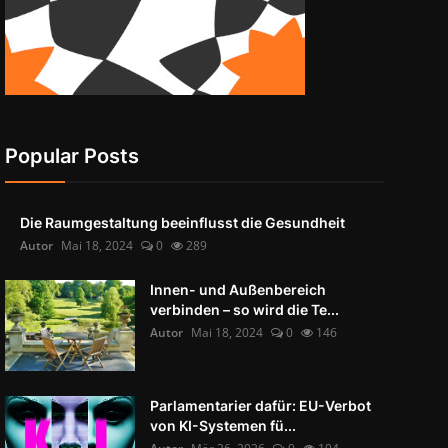
Popular Posts
Die Raumgestaltung beeinflusst die Gesundheit
Autor
Mai 18, 2024
0
289
Innen- und Außenbereich
verbinden – so wird die Te...
Autor
Mai 18, 2024
0
146
Parlamentarier dafür: EU-Verbot
von KI-Systemen fü...