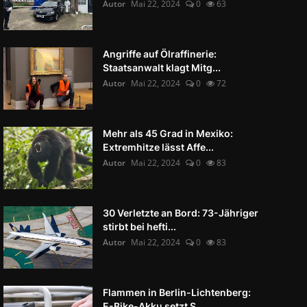
Autor
Mai 22, 2024
0
63
Angriffe auf Ölraffinerie:
Staatsanwalt klagt Mitg...
Autor
Mai 22, 2024
0
72
Mehr als 45 Grad in Mexiko:
Extremhitze lässt Affe...
Autor
Mai 22, 2024
0
83
30 Verletzte an Bord: 73-Jähriger
stirbt bei hefti...
Autor
Mai 22, 2024
0
83
Flammen in Berlin-Lichtenberg:
E-Bike-Akku setzt S...