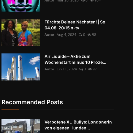
Autor
Mär 26, 2026
0
104
Fürchte Deinen Nächsten! | So
04.08. 20:15 n-tv
Autor
Aug 4, 2024
0
98
Air Liquide – Aktie zum
Wochenstart minus 10 Proze...
Autor
Jun 11, 2024
0
97
Recommended Posts
Verbotene XL-Bullys: Londonerin
von eigenen Hunden...