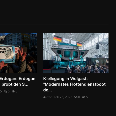
 Erdogan: Erdogan
Kiellegung in Wolgast:
 probt den S...
"Modernstes Flottendienstboot
de...
25
0
5
Autor
Feb 25, 2025
0
5