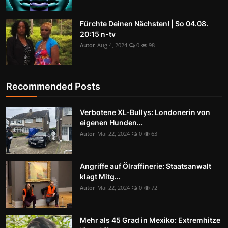
Fürchte Deinen Nächsten! | So 04.08.
20:15 n-tv
Autor
Aug 4, 2024
0
98
Recommended Posts
Verbotene XL-Bullys: Londonerin von
eigenen Hunden...
Autor
Mai 22, 2024
0
63
Angriffe auf Ölraffinerie: Staatsanwalt
klagt Mitg...
Autor
Mai 22, 2024
0
72
Mehr als 45 Grad in Mexiko: Extremhitze