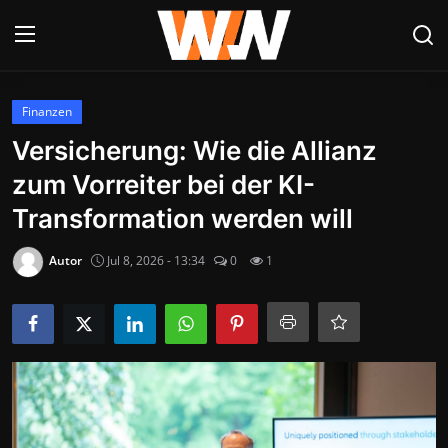
Anmelden
Registrieren
Finanzen
Versicherung: Wie die Allianz
Datenschutzerklärung
zum Vorreiter bei der KI-
Contact
Transformation werden will
Aktuelles
Autor
Jul 8, 2026 - 13:34
0
1
Kultur & Unterhaltung
Lifestyle & Gesellschaft
Sport & Freizeit
Tech & IT-Security