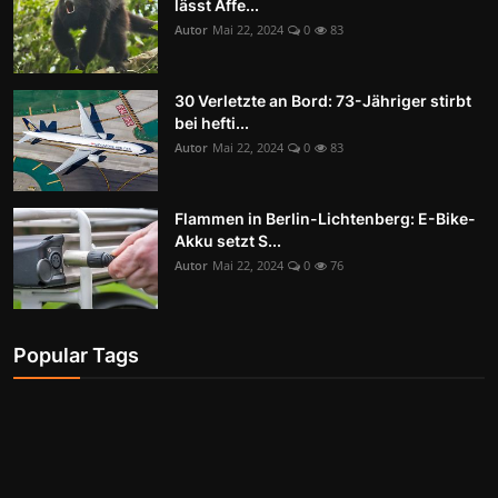
lässt Affe...
Autor
Mai 22, 2024
0
83
30 Verletzte an Bord: 73-Jähriger stirbt
bei hefti...
Autor
Mai 22, 2024
0
83
Flammen in Berlin-Lichtenberg: E-Bike-
Akku setzt S...
Autor
Mai 22, 2024
0
76
Popular Tags