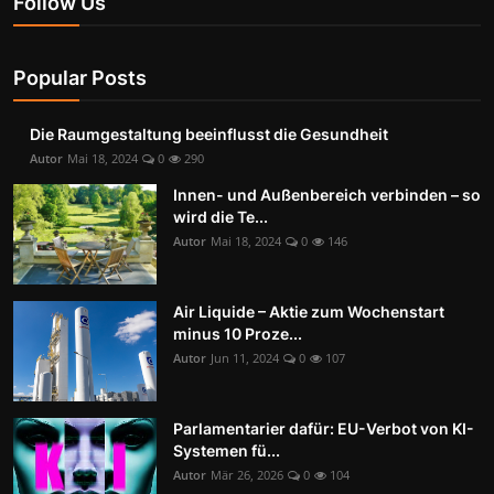
Follow Us
Popular Posts
Die Raumgestaltung beeinflusst die Gesundheit
Autor
Mai 18, 2024
0
290
Innen- und Außenbereich verbinden – so
wird die Te...
Autor
Mai 18, 2024
0
146
Air Liquide – Aktie zum Wochenstart
minus 10 Proze...
Autor
Jun 11, 2024
0
107
Parlamentarier dafür: EU-Verbot von KI-
Systemen fü...
Autor
Mär 26, 2026
0
104