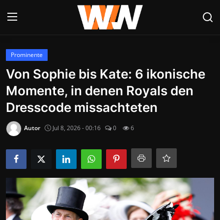
Anmelden
Registrieren
Prominente
Von Sophie bis Kate: 6 ikonische
Datenschutzerklärung
Momente, in denen Royals den
Contact
Dresscode missachteten
Aktuelles
Autor
Jul 8, 2026 - 00:16
0
6
Kultur & Unterhaltung
Lifestyle & Gesellschaft
Sport & Freizeit
Tech & IT-Security