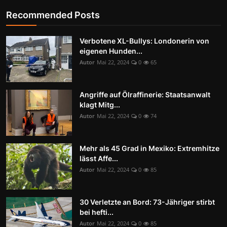
Recommended Posts
Verbotene XL-Bullys: Londonerin von
eigenen Hunden...
Autor
Mai 22, 2024
0
65
Angriffe auf Ölraffinerie: Staatsanwalt
klagt Mitg...
Autor
Mai 22, 2024
0
74
Mehr als 45 Grad in Mexiko: Extremhitze
lässt Affe...
Autor
Mai 22, 2024
0
85
30 Verletzte an Bord: 73-Jähriger stirbt
bei hefti...
Autor
Mai 22, 2024
0
85