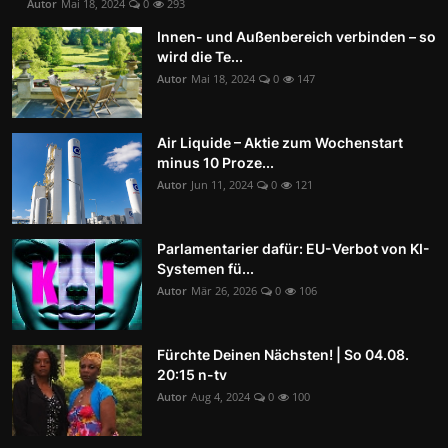
Autor
Mai 18, 2024
0
293
Innen- und Außenbereich verbinden – so
wird die Te...
Autor
Mai 18, 2024
0
147
Air Liquide – Aktie zum Wochenstart
minus 10 Proze...
Autor
Jun 11, 2024
0
121
Parlamentarier dafür: EU-Verbot von KI-
Systemen fü...
Autor
Mär 26, 2026
0
106
Fürchte Deinen Nächsten! | So 04.08.
20:15 n-tv
Autor
Aug 4, 2024
0
100