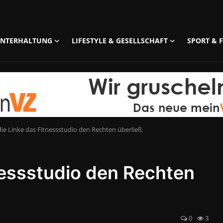
UNTERHALTUNG
LIFESTYLE & GESELLSCHAFT
SPORT & F
die Linke das Fitnessstudio den Rechten überließ
nessstudio den Rechten
0
3