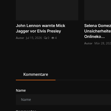
John Lennon warnte Mick
Selena Gomez 
Jagger vor Elvis Presley
Unsicherheite
Onlineko...
Autor
Jul 15, 2026
0
4
Autor
Mär 28, 20
Kommentare
Name