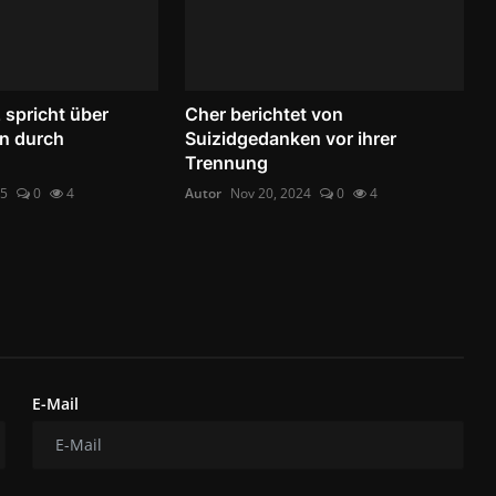
spricht über
Cher berichtet von
n durch
Suizidgedanken vor ihrer
Trennung
25
0
4
Autor
Nov 20, 2024
0
4
E-Mail