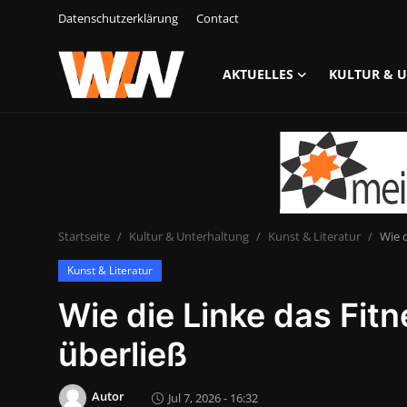
Datenschutzerklärung
Contact
AKTUELLES
KULTUR & 
Anmelden
Registrieren
Datenschutzerklärung
Contact
Startseite
Kultur & Unterhaltung
Kunst & Literatur
Wie 
Aktuelles
Kunst & Literatur
Kultur & Unterhaltung
Wie die Linke das Fit
Lifestyle & Gesellschaft
überließ
Sport & Freizeit
Autor
Jul 7, 2026 - 16:32