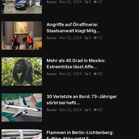
Autor
Mai 22, 2024
0
63
Angriffe auf Ölraffinerie:
Staatsanwalt klagt Mitg...
Autor
Mai 22, 2024
0
72
Mehr als 45 Grad in Mexiko:
Extremhitze lässt Affe...
Autor
Mai 22, 2024
0
83
30 Verletzte an Bord: 73-Jähriger
stirbt bei hefti...
Autor
Mai 22, 2024
0
83
Flammen in Berlin-Lichtenberg:
E-Bike-Akku setzt S...