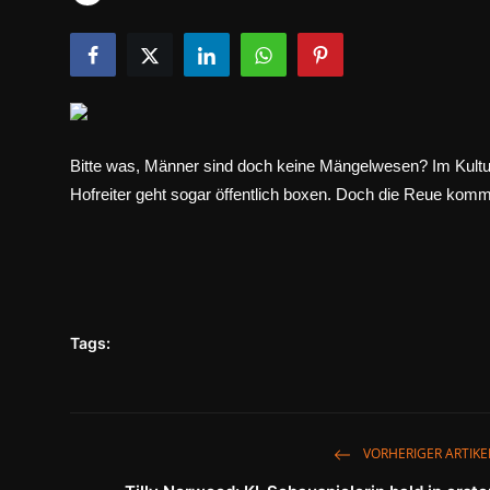
Tech & IT-Security
Wirtschaft
Wissenschaft & Gesundheit
Deutsch
Bitte was, Männer sind doch keine Mängelwesen? Im Kultu
Hofreiter geht sogar öffentlich boxen. Doch die Reue kommt 
Tags:
VORHERIGER ARTIKE