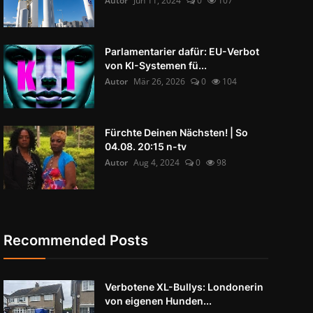
Autor
Jun 11, 2024
0
107
Parlamentarier dafür: EU-Verbot
von KI-Systemen fü...
Autor
Mär 26, 2026
0
104
Fürchte Deinen Nächsten! | So
04.08. 20:15 n-tv
Autor
Aug 4, 2024
0
98
Recommended Posts
Verbotene XL-Bullys: Londonerin
von eigenen Hunden...