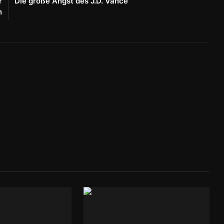
r
Die große Angst des J.D. Vance
n