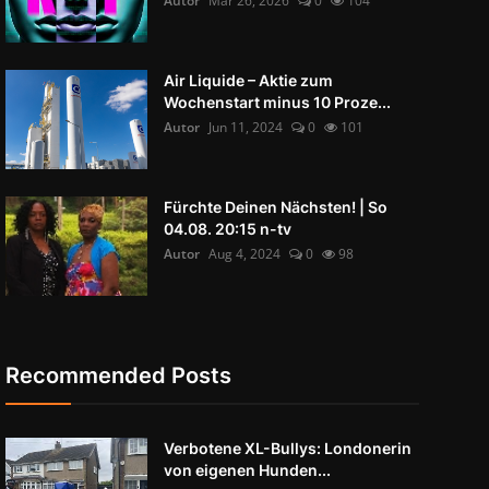
Autor
Mär 26, 2026
0
104
Air Liquide – Aktie zum
Wochenstart minus 10 Proze...
Autor
Jun 11, 2024
0
101
Fürchte Deinen Nächsten! | So
04.08. 20:15 n-tv
Autor
Aug 4, 2024
0
98
Recommended Posts
Verbotene XL-Bullys: Londonerin
von eigenen Hunden...