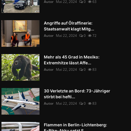
Autor
Mai 22, 2024
0
63
Angriffe auf Ölraffinerie:
Staatsanwalt klagt Mitg...
Autor
Mai 22, 2024
0
72
Mehr als 45 Grad in Mexiko:
Extremhitze lässt Affe...
Autor
Mai 22, 2024
0
83
30 Verletzte an Bord: 73-Jähriger
stirbt bei hefti...
Autor
Mai 22, 2024
0
83
Flammen in Berlin-Lichtenberg:
E-Bike-Akku setzt S...