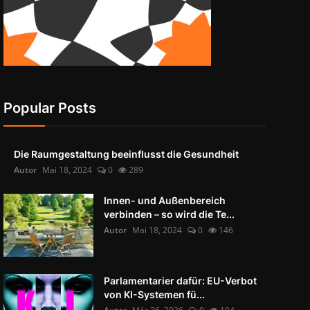
Popular Posts
Die Raumgestaltung beeinflusst die Gesundheit
Autor
Mai 18, 2024
0
289
Innen- und Außenbereich
verbinden – so wird die Te...
Autor
Mai 18, 2024
0
146
Parlamentarier dafür: EU-Verbot
von KI-Systemen fü...