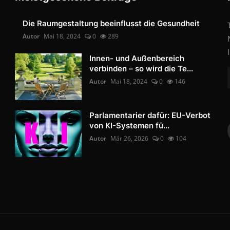
Die Raumgestaltung beeinflusst die Gesundheit
Autor
Mai 18, 2024
0
289
Innen- und Außenbereich
verbinden – so wird die Te...
Autor
Mai 18, 2024
0
146
Parlamentarier dafür: EU-Verbot
von KI-Systemen fü...
Autor
Mär 26, 2026
0
104