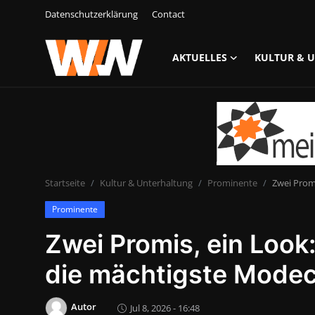
Datenschutzerklärung
Contact
AKTUELLES
KULTUR & 
Anmelden
Registrieren
Datenschutzerklärung
Contact
Startseite
Kultur & Unterhaltung
Prominente
Zwei Promi
Aktuelles
Prominente
Kultur & Unterhaltung
Zwei Promis, ein Look
Lifestyle & Gesellschaft
die mächtigste Modech
Sport & Freizeit
Autor
Jul 8, 2026 - 16:48