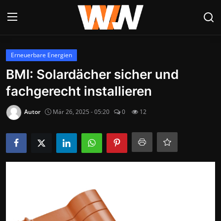
Anmelden
Registrieren
Erneuerbare Energien
BMI: Solardächer sicher und
Datenschutzerklärung
fachgerecht installieren
Contact
Autor
Mär 26, 2025 - 05:20
0
12
Aktuelles
Kultur & Unterhaltung
Lifestyle & Gesellschaft
Sport & Freizeit
Tech & IT-Security