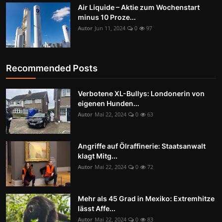
Air Liquide – Aktie zum Wochenstart
minus 10 Proze...
Autor
Jun 11, 2024
0
97
Recommended Posts
Verbotene XL-Bullys: Londonerin von
eigenen Hunden...
Autor
Mai 22, 2024
0
63
Angriffe auf Ölraffinerie: Staatsanwalt
klagt Mitg...
Autor
Mai 22, 2024
0
72
Mehr als 45 Grad in Mexiko: Extremhitze
lässt Affe...
Autor
Mai 22, 2024
0
83