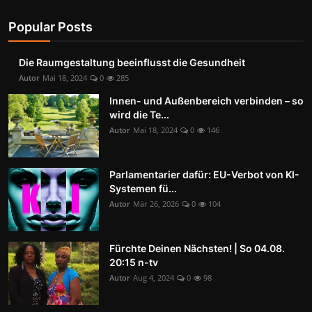
Popular Posts
Die Raumgestaltung beeinflusst die Gesundheit
Autor
Mai 18, 2024
0
285
Innen- und Außenbereich verbinden – so
wird die Te...
Autor
Mai 18, 2024
0
146
Parlamentarier dafür: EU-Verbot von KI-
Systemen fü...
Autor
Mär 26, 2026
0
104
Fürchte Deinen Nächsten! | So 04.08.
20:15 n-tv
Autor
Aug 4, 2024
0
98