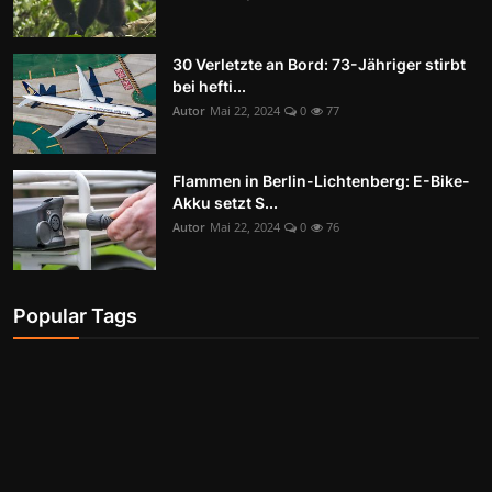
30 Verletzte an Bord: 73-Jähriger stirbt
bei hefti...
Autor
Mai 22, 2024
0
77
Flammen in Berlin-Lichtenberg: E-Bike-
Akku setzt S...
Autor
Mai 22, 2024
0
76
Popular Tags