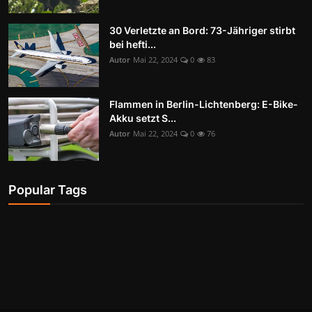
30 Verletzte an Bord: 73-Jähriger stirbt
bei hefti...
Autor
Mai 22, 2024
0
83
Flammen in Berlin-Lichtenberg: E-Bike-
Akku setzt S...
Autor
Mai 22, 2024
0
76
Popular Tags