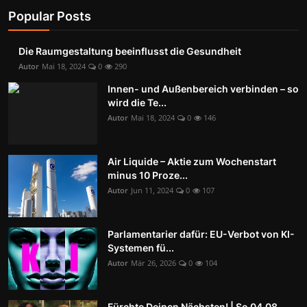
Popular Posts
Die Raumgestaltung beeinflusst die Gesundheit
Autor
Mai 18, 2024
0
290
Innen- und Außenbereich verbinden – so
wird die Te...
Autor
Mai 18, 2024
0
146
Air Liquide – Aktie zum Wochenstart
minus 10 Proze...
Autor
Jun 11, 2024
0
107
Parlamentarier dafür: EU-Verbot von KI-
Systemen fü...
Autor
Mär 26, 2026
0
104
Fürchte Deinen Nächsten! | So 04.08.