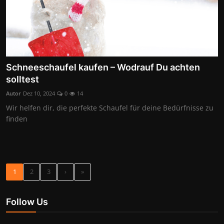
Schneeschaufel kaufen – Wodrauf Du achten
solltest
Autor
Dez 10, 2024
0
14
Wir helfen dir, die perfekte Schaufel für deine Bedürfnisse zu
finden
1
2
3
›
»
Follow Us