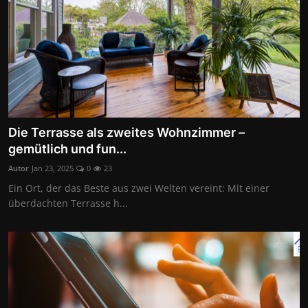
Die Terrasse als zweites Wohnzimmer –
gemütlich und fun...
Autor
Jan 23, 2025
0
23
Ein Ort, der das Beste aus zwei Welten vereint: Mit einer
überdachten Terrasse h...