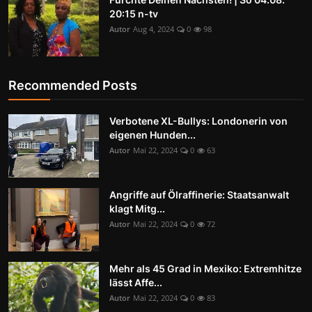
20:15 n-tv
Autor
Aug 4, 2024
0
98
Recommended Posts
Verbotene XL-Bullys: Londonerin von
eigenen Hunden...
Autor
Mai 22, 2024
0
63
Angriffe auf Ölraffinerie: Staatsanwalt
klagt Mitg...
Autor
Mai 22, 2024
0
72
Mehr als 45 Grad in Mexiko: Extremhitze
lässt Affe...
Autor
Mai 22, 2024
0
83